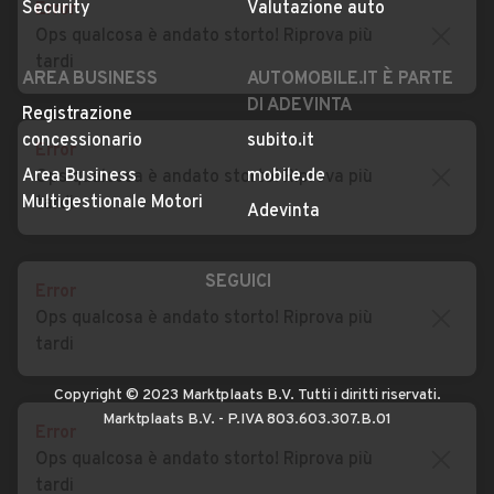
Error
Impostazioni Privacy
Articoli del Magazine
Ops qualcosa è andato storto! Riprova più
Security
Valutazione auto
tardi
AREA BUSINESS
AUTOMOBILE.IT È PARTE
DI ADEVINTA
Error
Registrazione
Ops qualcosa è andato storto! Riprova più
concessionario
subito.it
tardi
Area Business
mobile.de
Multigestionale Motori
Adevinta
Error
Ops qualcosa è andato storto! Riprova più
SEGUICI
tardi
Error
Copyright © 2023 Marktplaats B.V. Tutti i diritti riservati.
Ops qualcosa è andato storto! Riprova più
Marktplaats B.V. - P.IVA 803.603.307.B.01
tardi