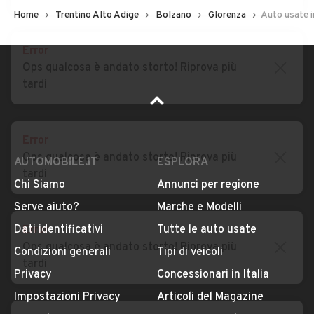
Auto usate Varna
Auto usate Velturno
Home
Trentino Alto Adige
Bolzano
Glorenza
Auto usate i
Error
Auto usate Verano
Auto usate Villabassa
Ops qualcosa è andato storto! Riprova più
tardi
Auto usate Villandro
Auto usate Vipiteno
Error
Ops qualcosa è andato storto! Riprova più
tardi
AUTOMOBILE.IT
ESPLORA
Chi Siamo
Annunci per regione
Error
Serve aiuto?
Marche e Modelli
Ops qualcosa è andato storto! Riprova più
Dati identificativi
Tutte le auto usate
tardi
Condizioni generali
Tipi di veicoli
Privacy
Concessionari in Italia