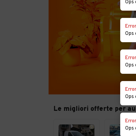
Ops 
Erro
Ops 
Erro
Ops 
Erro
Ops 
Le migliori offerte per a
Erro
Ops 