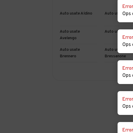
Erro
Auto usate Aldino
Auto usate And
Ops 
Auto usate
Auto usate Bad
Erro
Avelengo
Ops 
Auto usate
Auto usate
Brennero
Bressanone
Erro
Auto usate Caines
Auto usate Cal
Ops 
sulla strada del
Auto usate
Auto usate
Castelbello-Ciardes
Castelrotto
Erro
Ops 
Auto usate Chiusa
Auto usate Cor
all'Isarco
Erro