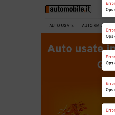
Erro
Ops 
AUTO USATE
AUTO KM 0
A
Erro
Ops 
Auto usate i
Erro
Ga
Ops 
Erro
Ops 
Erro