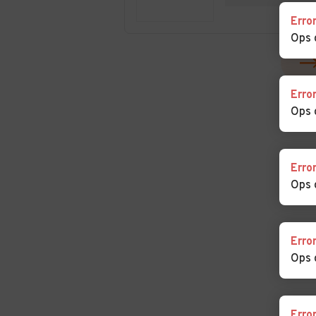
Erro
Auto usate Scena
Auto usate Selv
Ops 
Molini
Auto usate Senales
Auto usate Ses
Erro
Auto usate Stelvio
Auto usate Ter
Ops 
Auto usate Tesimo
Auto usate Tire
Erro
Ops 
Auto usate Tubre
Auto usate Ult
Auto usate Valdaora
Auto usate Vall
Erro
Aurina
Ops 
Auto usate Varna
Auto usate Velt
Erro