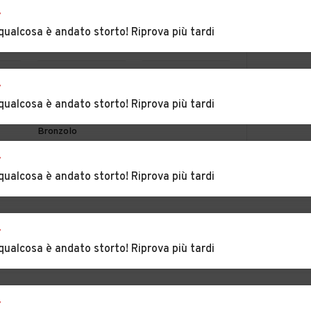
r
riano
qualcosa è andato storto! Riprova più tardi
Auto usate Anterivo
Auto usate Appiano
sulla strada del vino
ia
Auto usate Barbiano
Auto usate Braies
r
qualcosa è andato storto! Riprova più tardi
Auto usate
Auto usate Brunico
Bronzolo
r
daro
Auto usate Campo
Auto usate Campo
MOSTRA ALTRI
qualcosa è andato storto! Riprova più tardi
 vino
Tures
di Trens
Auto usate Cermes
Auto usate Chienes
r
qualcosa è andato storto! Riprova più tardi
nedo
Auto usate
Auto usate Cortina
Cortaccia sulla
sulla strada del vino
strada del vino
r