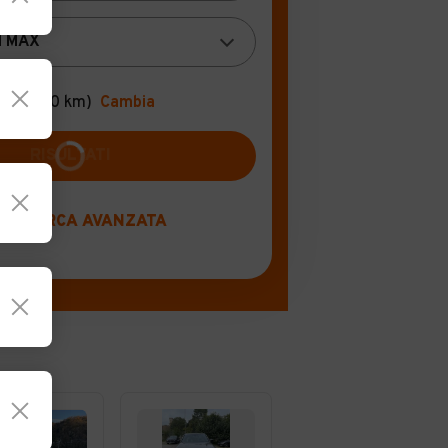
na
(+100 km)
Cambia
RICERCA AVANZATA