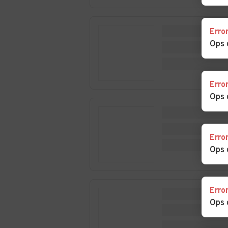
Montagna
Passiria
Auto usate Naz-
Auto usate Nov
Erro
Sciaves
Levante
Ops 
Auto usate Ortisei
Auto usate Par
Auto usate Postal
Auto usate Pra
Erro
allo Stelvio
Ops 
Auto usate Racines
Auto usate Ras
Anterselva
Erro
Auto usate Rio di
Auto usate
Ops 
Pusteria
Rodengo
Auto usate San
Auto usate San
Erro
Genesio Atesino
Leonardo in Pas
Ops 
Auto usate San
Auto usate San
Martino in Passiria
Pancrazio