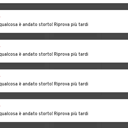
a
Auto usate Nova
Auto usate Ora
r
Ponente
qualcosa è andato storto! Riprova più tardi
cines
Auto usate Perca
Auto usate Plaus
to
Auto usate Predoi
Auto usate Proves
r
qualcosa è andato storto! Riprova più tardi
un
Auto usate Renon
Auto usate Rifiano
r
Auto usate Salorno
Auto usate San
qualcosa è andato storto! Riprova più tardi
Candido
Auto usate San
Auto usate San
r
siria
Lorenzo di Sebato
Martino in Badia
qualcosa è andato storto! Riprova più tardi
Auto usate Santa
Auto usate
Cristina Val Gardena
Sarentino