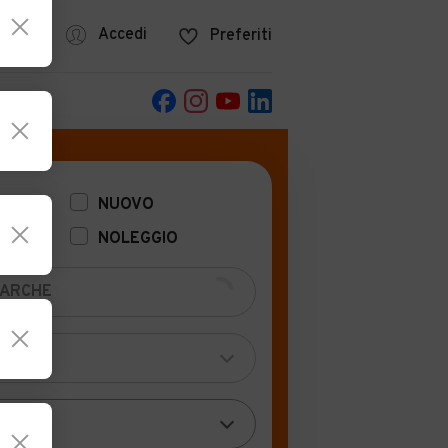
azine
Accedi
Preferiti
POCA
NUOVO
NOLEGGIO