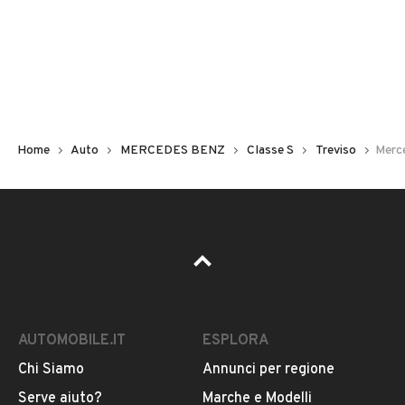
Non hai il numero di targa? Cercalo nelle foto del veicolo
o contatta
il venditore al telefono
o
via e-mail
per
riceverlo.
Home
Auto
MERCEDES BENZ
Classe S
Treviso
Merc
AUTOMOBILE.IT
ESPLORA
Chi Siamo
Annunci per regione
Pubblicità
Serve aiuto?
Marche e Modelli