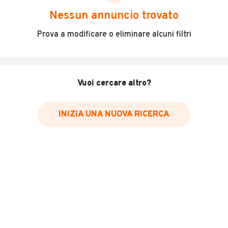
scegliere in modo trasparente e sicuro, come:
Nessun annuncio trovato
Incidenti in cui è stato coinvolto il veicolo
Prova a modificare o eliminare alcuni filtri
L'ultima lettura del contachilometri
Data e luogo di immatricolazione
Data e luogo delle revisioni effettuate
Vuoi cercare altro?
Importazioni
INIZIA UNA NUOVA RICERCA
Inserisci il numero di targa per verificare la disponibilità
del report.
Per saperne di più su CARFAX visita
il sito web
VERIFICA DISPONIBILITÀ REPORT