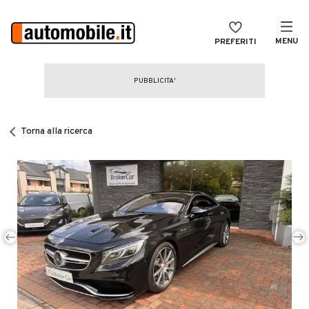
MENU
PREFERITI
CERCA
VENDI
Auto
MAGAZINE
Auto usate
Torna alla ricerca
ACCEDI
Auto Km 0
Auto Nuove
Noleggio a lungo termine
Auto d'epoca
Moto
Camper