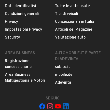
Dati identificativi
Tutte le auto usate
Condizioni generali
Tipi di veicoli
DESCRIZIONE
Privacy
Concessionari in Italia
AUTO IN PERFETTE CONDIZIONI, SEMPRE TAGLIANDATA
Impostazioni Privacy
Articoli del Magazine
IN CASA MADRE E REVISIONATA
Security
Valutazione auto
INFORMAZIONI VEICOLO
AREA BUSINESS
AUTOMOBILE.IT È PARTE
DI ADEVINTA
Registrazione
DATI BASE
CONSUMI
ESTETICA E CONDIZ
concessionario
subito.it
Area Business
mobile.de
Tipologia
Multigestionale Motori
USATO
Adevinta
Marca
SEGUICI
MERCEDES BENZ