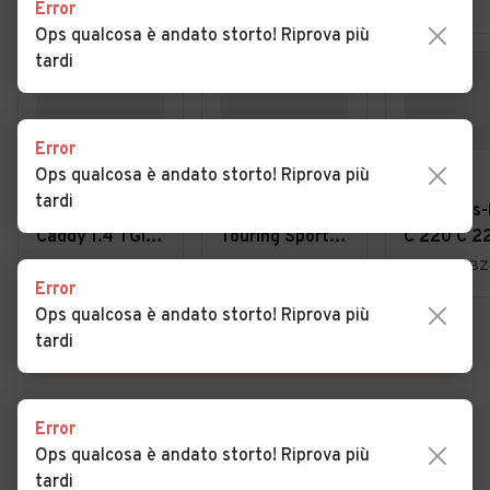
Error
Ops qualcosa è andato storto! Riprova più
tardi
Error
Ops qualcosa è andato storto! Riprova più
€ 11.800
€ 6.900
€ 11.700
tardi
VOLKSWAGEN
Toyota Auris
Mercedes-
Caddy 1.4 TGI
Touring Sports
C 220 C 2
Furgone
1.4 D-4D Active
CDI S.W. 4
Feltre (BL)
Bolzano (BZ)
Bolzano (BZ
Error
Business
Avantgard
Ops qualcosa è andato storto! Riprova più
tardi
VEDI TUTTE
Error
Ops qualcosa è andato storto! Riprova più
Cerca altri risultati
tardi