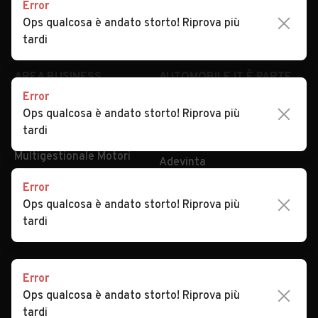
Error
Impostazioni Privacy
Articoli del Magazine
Ops qualcosa è andato storto! Riprova più
Security
Valutazione auto
tardi
AREA BUSINESS
AUTOMOBILE.IT È PARTE
DI ADEVINTA
Error
Registrazione
Ops qualcosa è andato storto! Riprova più
concessionario
subito.it
tardi
Area Business
mobile.de
Multigestionale Motori
Adevinta
Error
Ops qualcosa è andato storto! Riprova più
SEGUICI
tardi
Error
Copyright © 2023 Marktplaats B.V. Tutti i diritti riservati.
Ops qualcosa è andato storto! Riprova più
Marktplaats B.V. - P.IVA 803.603.307.B.01
tardi