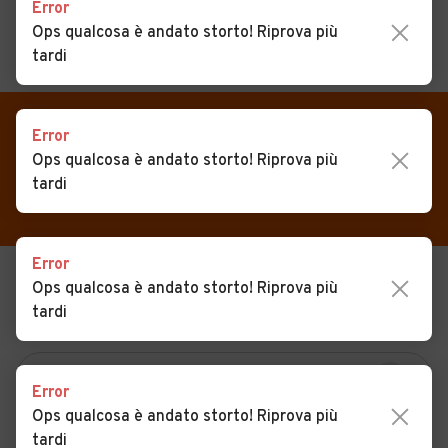
Error
Ops qualcosa è andato storto! Riprova più
tardi
MENU
PREFERITI
CERCA
VENDI
Auto
Error
Auto usate in vendita
Ops qualcosa è andato storto! Riprova più
MAGAZINE
Auto usate
Lauregno
tardi
ACCEDI
Auto Km 0
Auto Nuove
Error
Ops qualcosa è andato storto! Riprova più
USATO
NUOVO
Noleggio a lungo termine
tardi
KM 0
NOLEGGIO
Auto d'epoca
Moto
Error
Camper
Ops qualcosa è andato storto! Riprova più
tardi