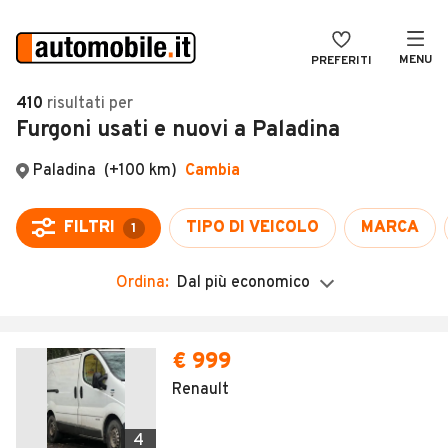
MENU
PREFERITI
CERCA
410
risultati
per
Furgoni usati e nuovi a Paladina
VENDI
Auto
MAGAZINE
Auto usate
ACCEDI
Auto Km 0
Auto Nuove
Ordina:
Dal più economico
Noleggio a lungo termine
Auto d'epoca
€ 999
Moto
Renault
Camper
4