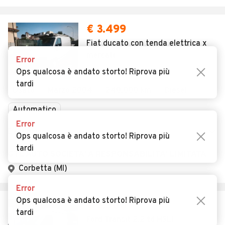
Ops qualcosa è andato storto! Riprova più
tardi
€ 3.499
Fiat ducato con tenda elettrica x
mercati
Error
7
Ops qualcosa è andato storto! Riprova più
tardi
Usato
Marzo 2004
240.000 km
Diesel
Automatico
Error
Descrizione
Ops qualcosa è andato storto! Riprova più
tardi
GTL AUTO SOCIETA' A RESPONSABILITA' LIMITATA SEMPLIFICATA
Corbetta (MI)
Error
Ops qualcosa è andato storto! Riprova più
€ 3.500
tardi
Ford Transit 2.2 td H3L1