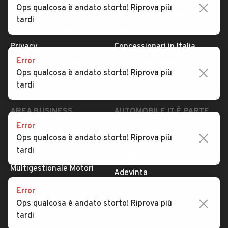
Ops qualcosa è andato storto! Riprova più
Dati identificativi
Tutte le auto usate
tardi
Condizioni generali
Tipi di veicoli
Privacy
Concessionari in Italia
Error
Impostazioni Privacy
Articoli del Magazine
Ops qualcosa è andato storto! Riprova più
Security
Valutazione auto
tardi
AREA BUSINESS
AUTOMOBILE.IT È PARTE
DI ADEVINTA
Error
Registrazione
Ops qualcosa è andato storto! Riprova più
concessionario
subito.it
tardi
Area Business
mobile.de
Multigestionale Motori
Adevinta
Error
Ops qualcosa è andato storto! Riprova più
SEGUICI
tardi