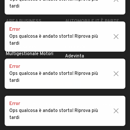
Security
Valutazione auto
tardi
AREA BUSINESS
AUTOMOBILE.IT È PARTE
DI ADEVINTA
Error
Registrazione
Ops qualcosa è andato storto! Riprova più
concessionario
subito.it
tardi
Area Business
mobile.de
Multigestionale Motori
Adevinta
Error
Ops qualcosa è andato storto! Riprova più
SEGUICI
tardi
Error
Copyright © 2023 Marktplaats B.V. Tutti i diritti riservati.
Ops qualcosa è andato storto! Riprova più
Marktplaats B.V. - P.IVA 803.603.307.B.01
tardi