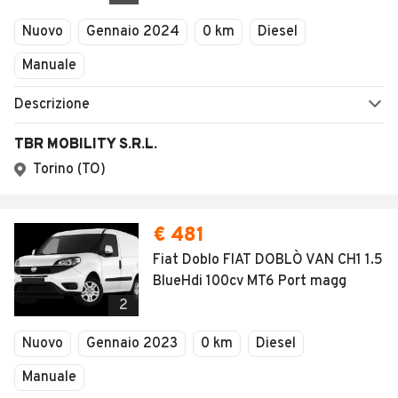
Veicoli Commerciali
Nuovo
Gennaio 2024
0 km
Diesel
Concessionari
Manuale
Descrizione
TBR MOBILITY S.R.L.
Torino (TO)
€ 481
Fiat Doblo FIAT DOBLÒ VAN CH1 1.5
BlueHdi 100cv MT6 Port magg
2
Nuovo
Gennaio 2023
0 km
Diesel
Manuale