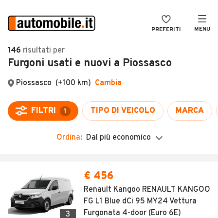
MENU
PREFERITI
CERCA
146
risultati
per
Furgoni usati e nuovi a Piossasco
VENDI
Auto
MAGAZINE
Auto usate
ACCEDI
Auto Km 0
Auto Nuove
Ordina:
Dal più economico
Noleggio a lungo termine
Auto d'epoca
€ 456
Moto
Renault Kangoo RENAULT KANGOO
FG L1 Blue dCi 95 MY24 Vettura
Camper
Furgonata 4-door (Euro 6E)
3