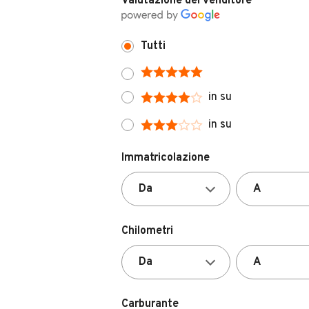
Valutazione del venditore
Tutti
in su
in su
Immatricolazione
Chilometri
Carburante