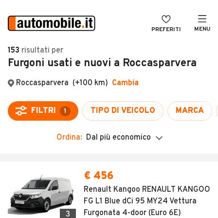
MENU
PREFERITI
CERCA
153
risultati
per
Furgoni usati e nuovi a Roccasparvera
VENDI
Auto
MAGAZINE
Auto usate
ACCEDI
Auto Km 0
Auto Nuove
Ordina:
Dal più economico
Noleggio a lungo termine
Auto d'epoca
€ 456
Moto
Renault Kangoo RENAULT KANGOO
FG L1 Blue dCi 95 MY24 Vettura
Camper
Furgonata 4-door (Euro 6E)
3