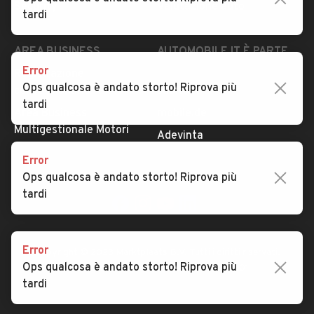
Security
Valutazione auto
tardi
AREA BUSINESS
AUTOMOBILE.IT È PARTE
DI ADEVINTA
Error
Registrazione
Ops qualcosa è andato storto! Riprova più
concessionario
subito.it
tardi
Area Business
mobile.de
Multigestionale Motori
Adevinta
Error
Ops qualcosa è andato storto! Riprova più
SEGUICI
tardi
Error
Copyright © 2023 Marktplaats B.V. Tutti i diritti riservati.
Ops qualcosa è andato storto! Riprova più
Marktplaats B.V. - P.IVA 803.603.307.B.01
tardi