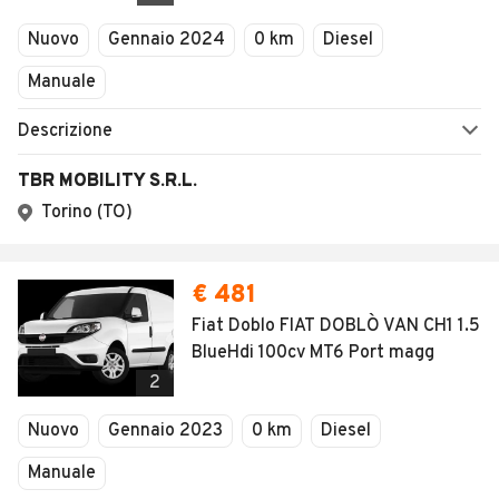
Veicoli Commerciali
Nuovo
Gennaio 2024
0 km
Diesel
Concessionari
Manuale
Descrizione
TBR MOBILITY S.R.L.
Torino (TO)
€ 481
Fiat Doblo FIAT DOBLÒ VAN CH1 1.5
BlueHdi 100cv MT6 Port magg
2
Nuovo
Gennaio 2023
0 km
Diesel
Manuale