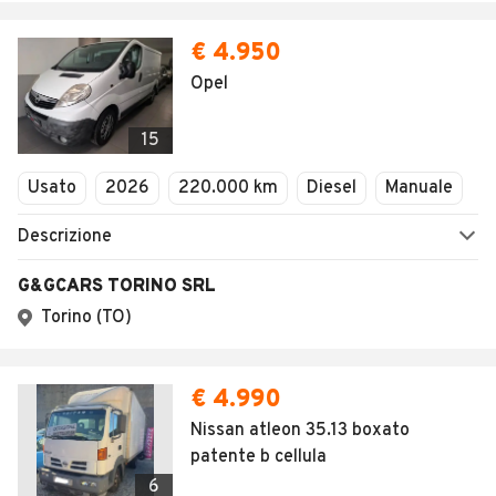
€ 4.950
Opel
15
Usato
2026
220.000 km
Diesel
Manuale
Descrizione
G&GCARS TORINO SRL
Torino (TO)
€ 4.990
Nissan atleon 35.13 boxato
patente b cellula
6