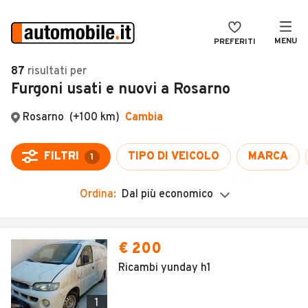
MENU
PREFERITI
CERCA
87
risultati
per
Furgoni usati e nuovi a Rosarno
VENDI
Auto
MAGAZINE
Auto usate
Rosarno
(+100 km)
Cambia
ACCEDI
Auto Km 0
FILTRI
TIPO DI VEICOLO
MARCA
1
Auto Nuove
Ordina:
Dal più economico
Noleggio a lungo termine
Auto d'epoca
Moto
Camper