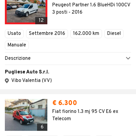
AREA BUSINESS
AUTOMOBILE.IT È PARTE
DI ADEVINTA
Registrazione
concessionario
subito.it
Area Business
mobile.de
Multigestionale Motori
Adevinta
SEGUICI
Copyright © 2023 Marktplaats B.V. Tutti i diritti riservati.
Marktplaats B.V. - P.IVA 803.603.307.B.01