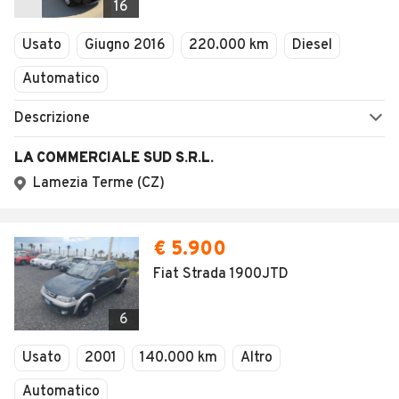
1
/
5
AVANTI