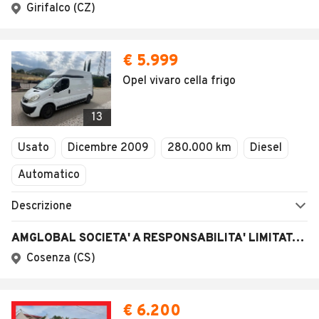
AUTOMOBILE.IT
ESPLORA
Chi Siamo
Annunci per regione
Serve aiuto?
Marche e Modelli
Dati identificativi
Tutte le auto usate
Condizioni generali
Tipi di veicoli
Privacy
Concessionari in Italia
Impostazioni Privacy
Articoli del Magazine
Security
Valutazione auto