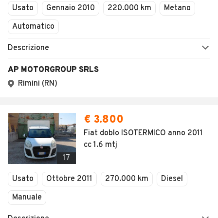
Usato
Gennaio 2010
220.000 km
Metano
Automatico
Descrizione
AP MOTORGROUP SRLS
Rimini (RN)
€ 3.800
Fiat doblo ISOTERMICO anno 2011
cc 1.6 mtj
17
Usato
Ottobre 2011
270.000 km
Diesel
Manuale