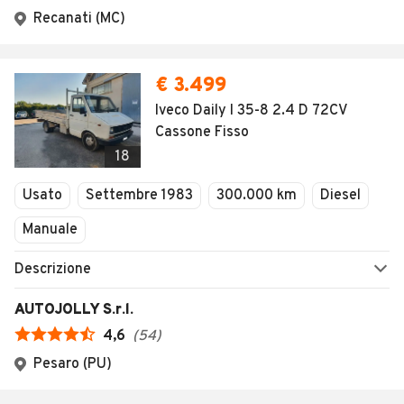
Recanati (MC)
€ 3.499
Iveco Daily I 35-8 2.4 D 72CV
Cassone Fisso
18
Usato
Settembre 1983
300.000 km
Diesel
Manuale
Descrizione
AUTOJOLLY S.r.l.
4,6
(
54
)
Pesaro (PU)