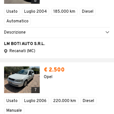
8
Usato
Luglio 2004
185.000 km
Diesel
Automatico
Descrizione
LM BOTI AUTO S.R.L.
Recanati (MC)
€ 2.500
Opel
7
Usato
Luglio 2006
220.000 km
Diesel
Manuale