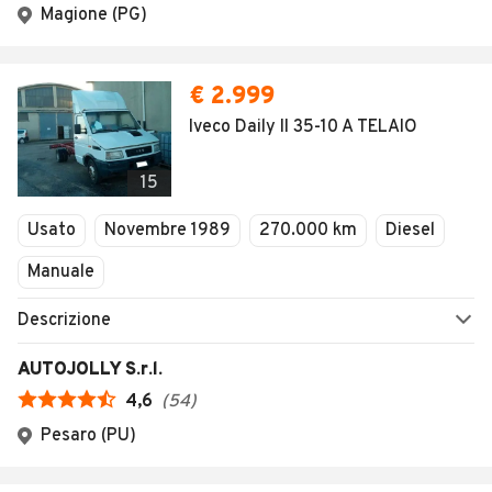
Magione (PG)
€ 2.999
Iveco Daily II 35-10 A TELAIO
15
Usato
Novembre 1989
270.000 km
Diesel
Manuale
Descrizione
AUTOJOLLY S.r.l.
4,6
(
54
)
Pesaro (PU)