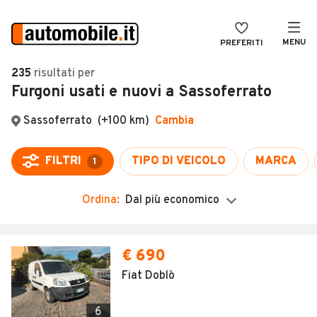
MENU
PREFERITI
CERCA
235
risultati
per
Furgoni usati e nuovi a Sassoferrato
VENDI
Auto
MAGAZINE
Auto usate
ACCEDI
Auto Km 0
Auto Nuove
Ordina:
Dal più economico
Noleggio a lungo termine
Auto d'epoca
€ 690
Moto
Fiat Doblò
Camper
6