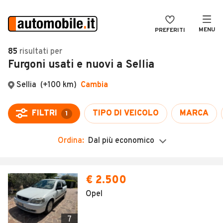
MENU
PREFERITI
CERCA
85
risultati
per
Furgoni usati e nuovi a Sellia
VENDI
Auto
MAGAZINE
Auto usate
Sellia
(+100 km)
Cambia
ACCEDI
Auto Km 0
FILTRI
TIPO DI VEICOLO
MARCA
1
Auto Nuove
Ordina:
Dal più economico
Noleggio a lungo termine
Auto d'epoca
Moto
Camper