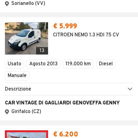
AUTOMOBILE.IT
ESPLORA
Chi Siamo
Annunci per regione
Serve aiuto?
Marche e Modelli
Dati identificativi
Tutte le auto usate
Condizioni generali
Tipi di veicoli
Privacy
Concessionari in Italia
Impostazioni Privacy
Articoli del Magazine
Security
Valutazione auto
AREA BUSINESS
AUTOMOBILE.IT È PARTE
DI ADEVINTA
Registrazione
concessionario
subito.it
Area Business
mobile.de
Multigestionale Motori
Adevinta