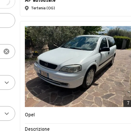
AP autousate
Tertenia (OG)
7
Opel
Descrizione