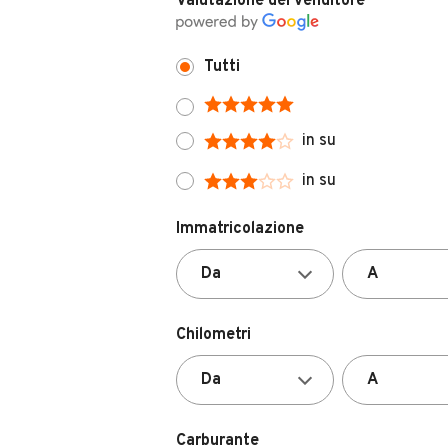
Valutazione del venditore
Tutti
in su
in su
Immatricolazione
Chilometri
Carburante