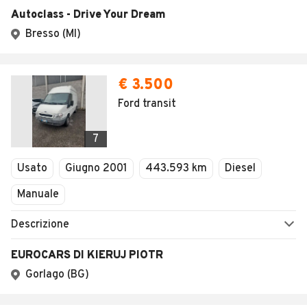
AUTOMOBILE.IT
ESPLORA
Chi Siamo
Annunci per regione
Serve aiuto?
Marche e Modelli
Dati identificativi
Tutte le auto usate
Condizioni generali
Tipi di veicoli
Privacy
Concessionari in Italia
Impostazioni Privacy
Articoli del Magazine
Security
Valutazione auto
AREA BUSINESS
AUTOMOBILE.IT È PARTE
DI ADEVINTA
Registrazione
concessionario
subito.it
Area Business
mobile.de
Multigestionale Motori
Adevinta