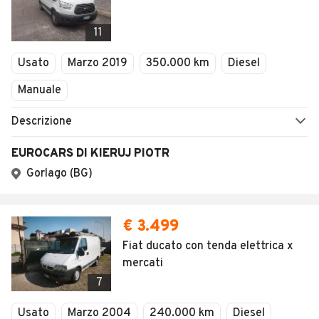
1
/
15
AVANTI