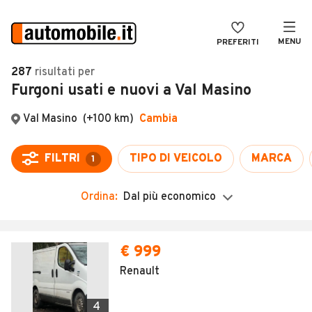
MENU
PREFERITI
CERCA
287
risultati
per
Furgoni usati e nuovi a Val Masino
VENDI
Auto
MAGAZINE
Auto usate
Val Masino
(+100 km)
Cambia
ACCEDI
Auto Km 0
FILTRI
TIPO DI VEICOLO
MARCA
1
Auto Nuove
Ordina:
Dal più economico
Noleggio a lungo termine
Auto d'epoca
Moto
Camper