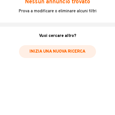
Nessun annuncio trovato
Incidenti in cui è stato coinvolto il veicolo
Prova a modificare o eliminare alcuni filtri
L'ultima lettura del contachilometri
Data e luogo di immatricolazione
Data e luogo delle revisioni effettuate
Vuoi cercare altro?
Importazioni
INIZIA UNA NUOVA RICERCA
Inserisci il numero di targa per verificare la disponibilità
del report.
Per saperne di più su CARFAX visita
il sito web
VERIFICA DISPONIBILITÀ REPORT