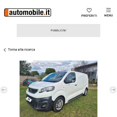
MENU
PREFERITI
CERCA
VENDI
Auto
MAGAZINE
Auto usate
Torna alla ricerca
ACCEDI
Auto Km 0
Auto Nuove
Noleggio a lungo termine
Auto d'epoca
Moto
Camper