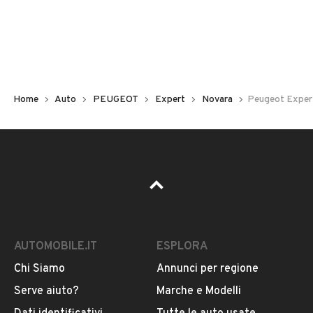
Non hai il numero di targa? Cercalo nelle foto del veicolo
o contatta
il venditore al telefono
o
via e-mail
per
riceverlo.
Home
Auto
PEUGEOT
Expert
Novara
Peugeot Exper
AUTOMOBILE.IT
ESPLORA
Chi Siamo
Annunci per regione
Pubblicità
Serve aiuto?
Marche e Modelli