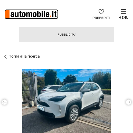
MENU
PREFERITI
CERCA
VENDI
Auto
MAGAZINE
Auto usate
Torna alla ricerca
ACCEDI
Auto Km 0
Auto Nuove
Noleggio a lungo termine
Auto d'epoca
Moto
Camper