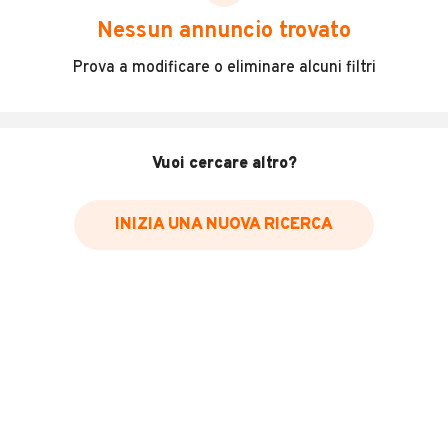
scegliere in modo trasparente e sicuro, come:
Nessun annuncio trovato
Incidenti in cui è stato coinvolto il veicolo
Prova a modificare o eliminare alcuni filtri
L'ultima lettura del contachilometri
Data e luogo di immatricolazione
Data e luogo delle revisioni effettuate
Vuoi cercare altro?
Importazioni
INIZIA UNA NUOVA RICERCA
Inserisci il numero di targa per verificare la disponibilità
del report.
Per saperne di più su CARFAX visita
il sito web
VERIFICA DISPONIBILITÀ REPORT