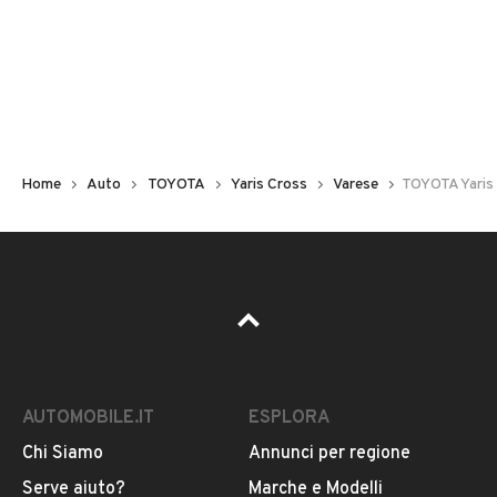
Non hai il numero di targa? Cercalo nelle foto del veicolo
o contatta
il venditore al telefono
o
via e-mail
per
riceverlo.
Home
Auto
TOYOTA
Yaris Cross
Varese
TOYOTA Yaris C
AUTOMOBILE.IT
ESPLORA
Chi Siamo
Annunci per regione
Pubblicità
Serve aiuto?
Marche e Modelli