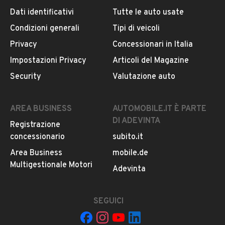
Dati identificativi
Tutte le auto usate
Condizioni generali
Tipi di veicoli
DESCRIZIONE
Privacy
Concessionari in Italia
[Quattroruote:69796da26bafe]
Impostazioni Privacy
Articoli del Magazine
Security
Valutazione auto
TOYOTA YARIS CROSS 1.5 FULL-HYBRID ACTIVE NUOVA
AUTOVETTURA DISPONIBILE IN DIVERSE COLORAZIONI
AREA BUSINESS
AUTOMOBILE.IT È PARTE
ED ALLESTIMENTI.
DI ADEVINTA
Registrazione
concessionario
subito.it
PREZZO LISTINO UFFICIALE TOYOTA ITALIA: 29.400€
Area Business
mobile.de
SCONTO INCONDIZIONATO TOYOTA ITALIA: -2.750€
Multigestionale Motori
LEGGI TUTTO
Adevinta
SCONTO PERMUTA/ROTTAMAZIONE: -1.500€
EXTRA SCONTO TARGA ENTRO IL 30/09/2026: -750€
SEGUICI
INFORMAZIONI VEICOLO
PREZZO PROMOZIONALE AUTOCASCONE: 24.400€