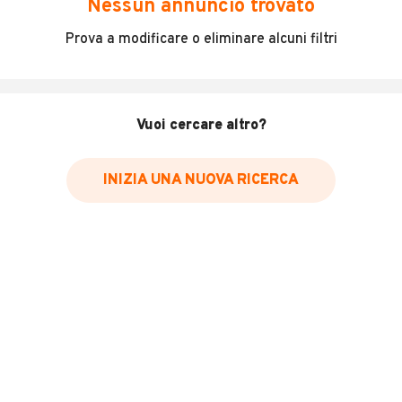
Nessun annuncio trovato
Incidenti in cui è stato coinvolto il veicolo
Prova a modificare o eliminare alcuni filtri
L'ultima lettura del contachilometri
Data e luogo di immatricolazione
Data e luogo delle revisioni effettuate
Vuoi cercare altro?
Importazioni
INIZIA UNA NUOVA RICERCA
Inserisci il numero di targa per verificare la disponibilità
del report.
Per saperne di più su CARFAX visita
il sito web
VERIFICA DISPONIBILITÀ REPORT