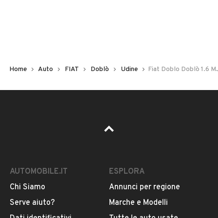
Non hai il numero di targa? Cercalo nelle foto del veicolo
o contatta
il venditore al telefono
o
via e-mail
per
riceverlo.
Home
Auto
FIAT
Doblò
Udine
Fiat Doblo Doblò 1.6 M
AUTOMOBILE.IT
ESPLORA
Chi Siamo
Annunci per regione
Pubblicità
Serve aiuto?
Marche e Modelli