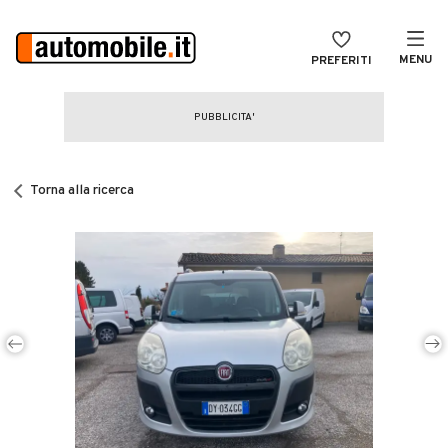
MENU
PREFERITI
CERCA
VENDI
Auto
MAGAZINE
Auto usate
Torna alla ricerca
ACCEDI
Auto Km 0
Auto Nuove
Noleggio a lungo termine
Auto d'epoca
Moto
Camper