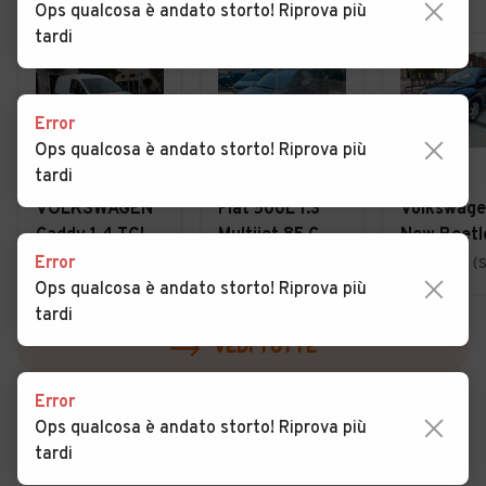
Ops qualcosa è andato storto! Riprova più
tardi
Error
Ops qualcosa è andato storto! Riprova più
tardi
€ 11.800
€ 5.000
€ 4.999
VOLKSWAGEN
Fiat 500L 1.3
Volkswag
Caddy 1.4 TGI
Multijet 85 CV
New Beetle
Furgone
Lounge
16V Cabrio
Error
Feltre (BL)
Conegliano (TV)
Campagna (
Business
Ops qualcosa è andato storto! Riprova più
tardi
VEDI TUTTE
Error
Ops qualcosa è andato storto! Riprova più
tardi
Cerca altri risultati