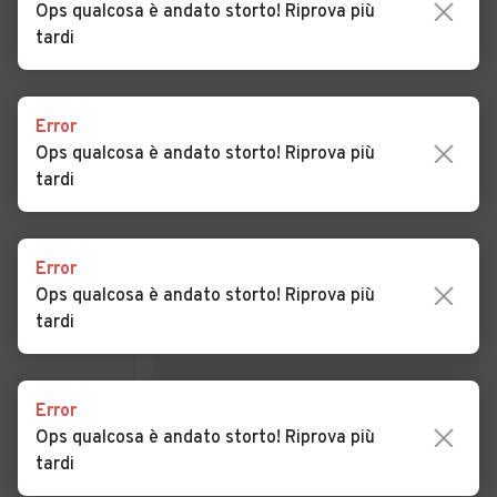
Ops qualcosa è andato storto! Riprova più
tardi
Auto usate Campolongo
Auto usate Carlino
Tapogliano
Auto usate Cassacco
Auto usate Castions di
Error
Strada
Ops qualcosa è andato storto! Riprova più
tardi
Auto usate Cavazzo
Auto usate Cercivento
Carnico
Auto usate Cervignano del
Auto usate Chiopris-
Error
Friuli
Viscone
Ops qualcosa è andato storto! Riprova più
Concessionari a
Gemona del Friuli
tardi
Auto usate Chiusaforte
Auto usate Cividale del
Friuli
Auto usate Codroipo
Auto usate Colloredo di
Error
Monte Albano
Ops qualcosa è andato storto! Riprova più
tardi
Auto usate Comeglians
Auto usate Corno di
Rosazzo