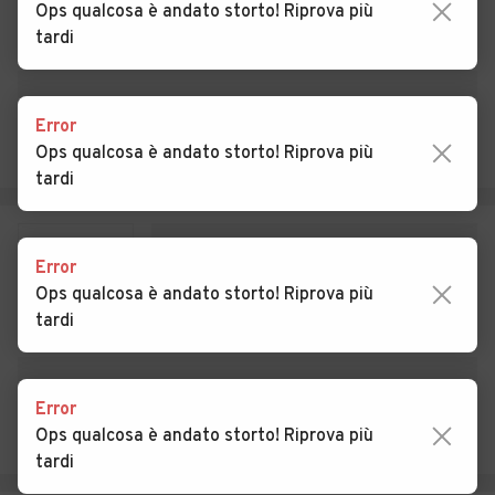
Ops qualcosa è andato storto! Riprova più
Sabbiadoro
tardi
Auto usate Lusevera
Auto usate Magnano in
Riviera
Error
Auto usate Majano
Auto usate Malborghetto
Ops qualcosa è andato storto! Riprova più
Valbruna
tardi
Auto usate Manzano
Auto usate Marano
Lagunare
Error
Auto usate Martignacco
Auto usate Mereto di
Ops qualcosa è andato storto! Riprova più
Tomba
tardi
Auto usate Moggio Udinese
Auto usate Moimacco
Auto usate Montenars
Auto usate Mortegliano
Error
Auto usate Moruzzo
Auto usate Muzzana del
Ops qualcosa è andato storto! Riprova più
Turgnano
tardi