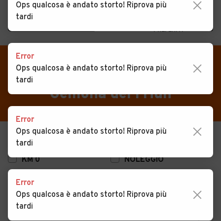
Ops qualcosa è andato storto! Riprova più
tardi
MENU
PREFERITI
CERCA
Error
VENDI
Auto
Auto usate in vendita
Ops qualcosa è andato storto! Riprova più
tardi
MAGAZINE
Auto usate
Gemona del Friuli
ACCEDI
Auto Km 0
Error
Auto Nuove
Ops qualcosa è andato storto! Riprova più
USATO
NUOVO
tardi
Noleggio a lungo termine
KM 0
NOLEGGIO
Auto d'epoca
Error
Moto
Ops qualcosa è andato storto! Riprova più
Camper
tardi