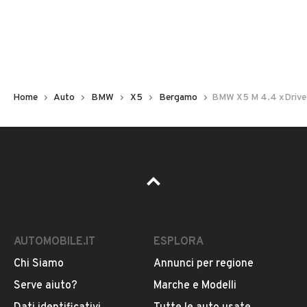
Non hai il numero di targa? Cercalo nelle foto del veicolo
o contatta
il venditore al telefono
o
via e-mail
per
riceverlo.
Home
Auto
BMW
X5
Bergamo
BMW X5 M 4.4 xDrive 
AUTOMOBILE.IT
ESPLORA
Chi Siamo
Annunci per regione
Pubblicità
Serve aiuto?
Marche e Modelli