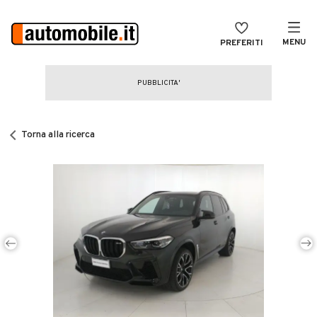
MENU
PREFERITI
CERCA
VENDI
Auto
MAGAZINE
Auto usate
Torna alla ricerca
ACCEDI
Auto Km 0
Auto Nuove
Noleggio a lungo termine
Auto d'epoca
Moto
Camper