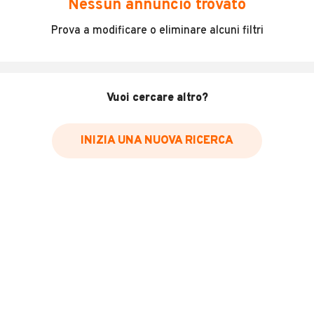
Nessun annuncio trovato
Incidenti in cui è stato coinvolto il veicolo
Prova a modificare o eliminare alcuni filtri
L'ultima lettura del contachilometri
Data e luogo di immatricolazione
Data e luogo delle revisioni effettuate
Vuoi cercare altro?
Importazioni
INIZIA UNA NUOVA RICERCA
Inserisci il numero di targa per verificare la disponibilità
del report.
Per saperne di più su CARFAX visita
il sito web
VERIFICA DISPONIBILITÀ REPORT