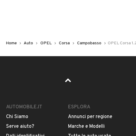
Non hai il numero di targa? Cercalo nelle foto del veicolo
o contatta
il venditore al telefono
o
via e-mail
per
riceverlo.
Home
Auto
OPEL
Corsa
Campobasso
OPEL Corsa 1.2
AUTOMOBILE.IT
ESPLORA
Chi Siamo
Annunci per regione
Pubblicità
Serve aiuto?
Marche e Modelli