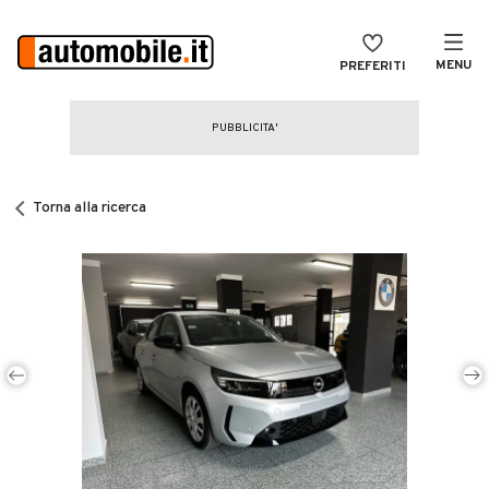
MENU
PREFERITI
CERCA
VENDI
Auto
MAGAZINE
Auto usate
Torna alla ricerca
ACCEDI
Auto Km 0
Auto Nuove
Noleggio a lungo termine
Auto d'epoca
Moto
Camper