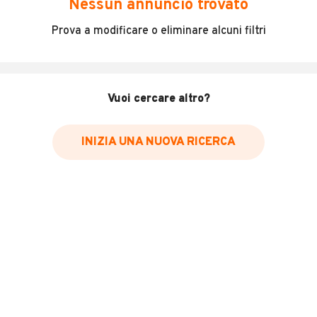
Nessun annuncio trovato
Incidenti in cui è stato coinvolto il veicolo
Prova a modificare o eliminare alcuni filtri
L'ultima lettura del contachilometri
Data e luogo di immatricolazione
Data e luogo delle revisioni effettuate
Vuoi cercare altro?
Importazioni
INIZIA UNA NUOVA RICERCA
Inserisci il numero di targa per verificare la disponibilità
del report.
Per saperne di più su CARFAX visita
il sito web
VERIFICA DISPONIBILITÀ REPORT