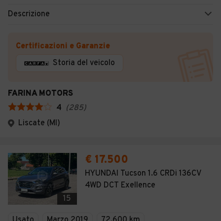
Descrizione
Certificazioni e Garanzie
Storia del veicolo
FARINA MOTORS
4
(
285
)
Liscate (MI)
€ 17.500
HYUNDAI Tucson 1.6 CRDi 136CV
4WD DCT Exellence
15
Usato
Marzo 2019
72.600 km