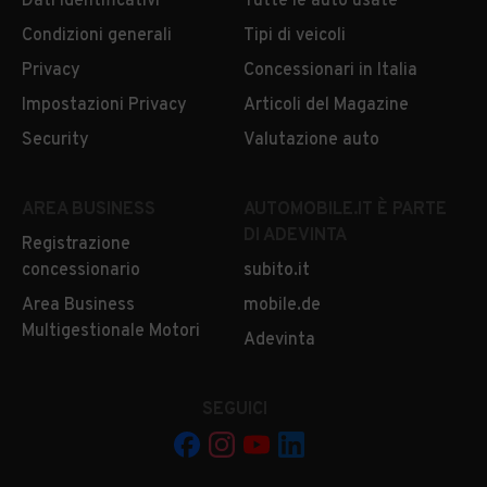
Dati identificativi
Tutte le auto usate
Condizioni generali
Tipi di veicoli
Privacy
Concessionari in Italia
Impostazioni Privacy
Articoli del Magazine
Security
Valutazione auto
AREA BUSINESS
AUTOMOBILE.IT È PARTE
DI ADEVINTA
Registrazione
concessionario
subito.it
Area Business
mobile.de
Multigestionale Motori
Adevinta
SEGUICI