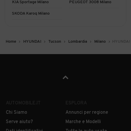
KIA Sportage Milano
PEUGEOT 3008 Milano
SKODA Karoq Milano
Home
HYUNDAI
Tucson
Lombardia
Milano
HYUNDAI T
AUTOMOBILE.IT
ESPLORA
Chi Siamo
Annunci per regione
Serve aiuto?
Marche e Modelli