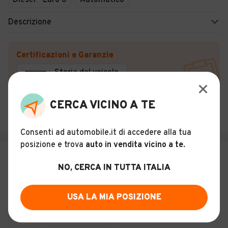
Diesel - Euro 6
Automatico
Descrizione
Certificazioni e Garanzie
Storia del veicolo
CERCA VICINO A TE
AUTOHERO ITALIA MILANO
Milano (MI)
Consenti ad automobile.it di accedere alla tua
posizione e trova
auto in vendita vicino a te
.
€ 14.199
NO, CERCA IN TUTTA ITALIA
HYUNDAI Tucson 1.6 T-GDI 4WD
XPossible
18
USA LA MIA POSIZIONE
Usato
Novembre 2016
91.933 km