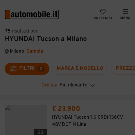
MENU
PREFERITI
CERCA
75
risultati
per
HYUNDAI Tucson a Milano
VENDI
Auto
MAGAZINE
Auto usate
Milano
Cambia
ACCEDI
Auto Km 0
FILTRI
MARCA E MODELLO
PREZZ
2
Auto Nuove
Ordina:
Più rilevante
Noleggio a lungo termine
Auto d'epoca
€ 23.900
Moto
HYUNDAI Tucson 1.6 CRDi 136CV
48V DCT N Line
Camper
23