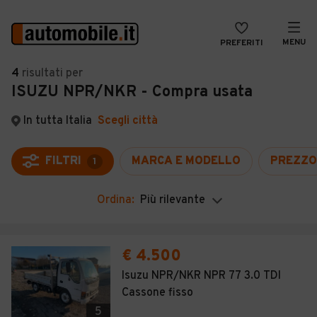
MENU
PREFERITI
CERCA
4
risultati
per
ISUZU NPR/NKR - Compra usata
VENDI
Auto
MAGAZINE
Auto usate
In tutta Italia
Scegli città
ACCEDI
Auto Km 0
FILTRI
MARCA E MODELLO
PREZZO
1
Auto Nuove
Ordina:
Più rilevante
Noleggio a lungo termine
Auto d'epoca
€ 4.500
Moto
Isuzu NPR/NKR NPR 77 3.0 TDI
Cassone fisso
Camper
5