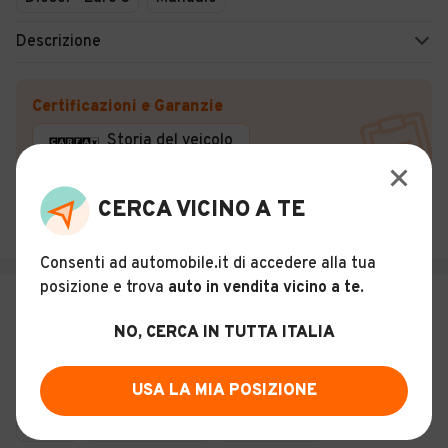
Descrizione
Certificazioni e Garanzie
Storia del veicolo
Commercialauto di Zangrandi Andrea
CERCA VICINO A TE
Piacenza (PC)
Consenti ad automobile.it di accedere alla tua
posizione e trova
auto in vendita vicino a te
.
€ 7.900
NO, CERCA IN TUTTA ITALIA
Isuzu NPR/NKR NKR 85 3.0 TD cat
PM-RG Cabinato
19
USA LA MIA POSIZIONE
Usato
Febbraio 2008
243.461 km