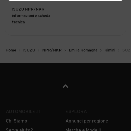
ISUZU NPR/NKR:
informazioni e scheda
tecnica
Home
ISUZU
NPR/NKR
Emilia Romagna
Rimini
ISUZ
AUTOMOBILE.IT
ESPLORA
Chi Siamo
Annunci per regione
Serve aiuto?
Marche e Modelli