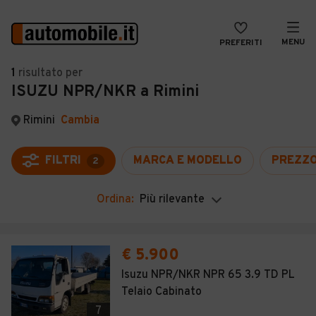
MENU
PREFERITI
CERCA
1
risultato
per
ISUZU NPR/NKR a Rimini
VENDI
Auto
MAGAZINE
Auto usate
Rimini
Cambia
ACCEDI
Auto Km 0
FILTRI
MARCA E MODELLO
PREZZ
2
Auto Nuove
Ordina:
Più rilevante
Noleggio a lungo termine
Auto d'epoca
€ 5.900
Moto
Isuzu NPR/NKR NPR 65 3.9 TD PL
Telaio Cabinato
Camper
7