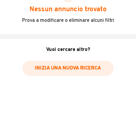
scegliere in modo trasparente e sicuro, come:
Nessun annuncio trovato
Incidenti in cui è stato coinvolto il veicolo
Prova a modificare o eliminare alcuni filtri
L'ultima lettura del contachilometri
Data e luogo di immatricolazione
Data e luogo delle revisioni effettuate
Vuoi cercare altro?
Importazioni
INIZIA UNA NUOVA RICERCA
Inserisci il numero di targa per verificare la disponibilità
del report.
Per saperne di più su CARFAX visita
il sito web
VERIFICA DISPONIBILITÀ REPORT