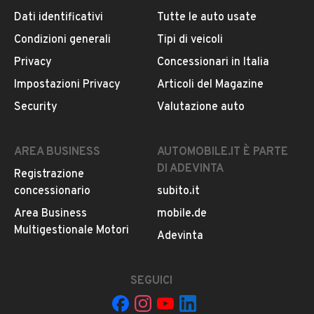
Dati identificativi
Tutte le auto usate
Condizioni generali
Tipi di veicoli
DESCRIZIONE
Privacy
Concessionari in Italia
Autocarro ben tenuto nel complesso tenendo conto
Impostazioni Privacy
Articoli del Magazine
degli anni.
Security
Valutazione auto
Omologato centina+ telone,presente solo cassone
misure 4.80 x 2.05.
Fattura con Iva a margine.
AREA BUSINESS
AUTOMOBILE.IT È PARTE
Come si trova con conformità di legge.
DI ADEVINTA
Registrazione
X Appuntamenti
MOSTRA NUMERO
in orari di ufficio.
concessionario
subito.it
Area Business
mobile.de
INFORMAZIONI VEICOLO
Multigestionale Motori
Adevinta
DATI BASE
CONSUMI
ESTETICA E CONDIZ
SEGUICI
Tipologia