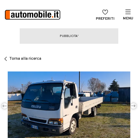
MENU
PREFERITI
CERCA
VENDI
Auto
MAGAZINE
Auto usate
Torna alla ricerca
ACCEDI
Auto Km 0
Auto Nuove
Noleggio a lungo termine
Auto d'epoca
Moto
Camper