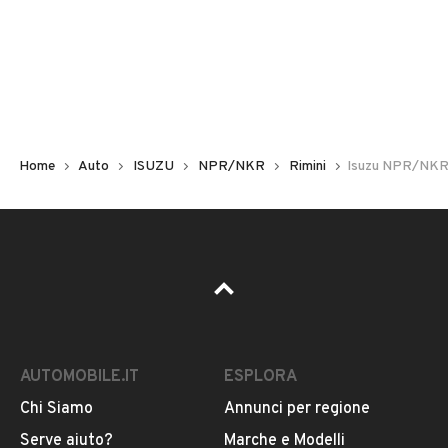
Non hai il numero di targa? Cercalo nelle foto del veicolo
o contatta
il venditore al telefono
o
via e-mail
per
riceverlo.
Home
Auto
ISUZU
NPR/NKR
Rimini
Isuzu NPR/NKR 
AUTOMOBILE.IT
ESPLORA
Chi Siamo
Annunci per regione
Pubblicità
Serve aiuto?
Marche e Modelli