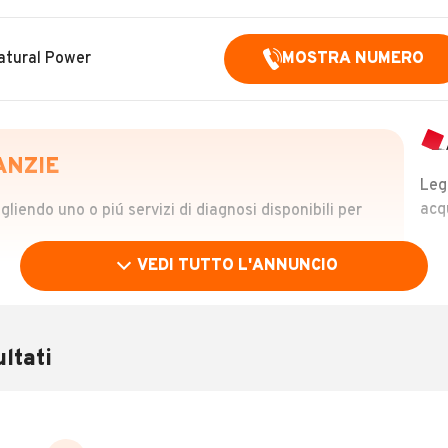
atural Power
MOSTRA NUMERO
ANZIE
Leg
acq
iendo uno o piú servizi di diagnosi disponibili per
VEDI TUTTO L'ANNUNCIO
OLO
 €
ltati
verificare la storia del veicolo semplicemente