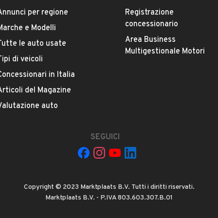
Annunci per regione
Registrazione
concessionario
Marche e Modelli
Area Business
!!!
Tutte le auto usate
ESTETICA E CONDIZIONI
ACCESSORI
Multigestionale Motori
Tipi di veicoli
2016
Concessionari in Italia
Marca
FIAT
Articoli del Magazine
Valutazione auto
Versione
QUBO 1.4 8V 77 CV Dynamic Natural Power
SEGUICI
Chilometri
49.500
Copyright © 2023 Marktplaats B.V. Tutti i diritti riservati.
Potenza
Marktplaats B.V. - P.IVA 803.603.307.B.01
VEDI TUTTI
57 kW (77 CV)