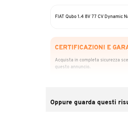
FIAT Qubo 1.4 8V 77 CV Dynamic N
CERTIFICAZIONI E GAR
Acquista in completa sicurezza scegl
questo annuncio.
STORIA DEL VEIC
Richiedi da 39,99
Sponsorizzato
Oppure guarda questi risu
Attraverso il report CARFAX potrai 
utilizzando il numero di targa.