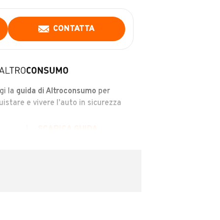
CONTATTA
gi la
guida di Altroconsumo
per
uistare e vivere l’auto in sicurezza
SCARICA GUIDA