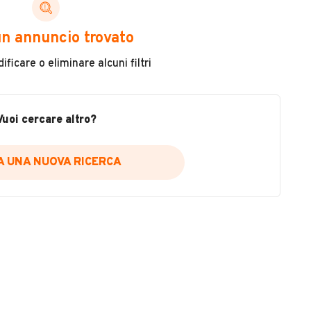
ni di cui necessiti per scegliere in modo trasparente
n annuncio trovato
 il veicolo
ficare o eliminare alcuni filtri
metri
ne
fettuate
Vuoi cercare altro?
IA UNA NUOVA RICERCA
icare la disponibilità del report.
a
il sito web
A DISPONIBILITÀ REPORT