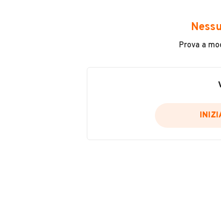
Avrai accesso a tutte le informazio
e sicuro, come:
Nessu
Incidenti in cui è stato coinvolto
Prova a modi
L'ultima lettura del contachilo
Data e luogo di immatricolazio
Data e luogo delle revisioni ef
Importazioni
INIZ
Inserisci il numero di targa per verif
Per saperne di più su CARFAX visit
VERIFIC