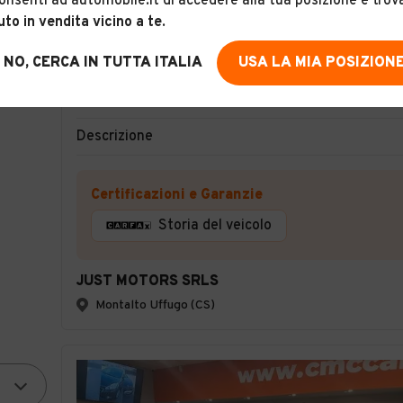
onsenti ad automobile.it di accedere alla tua posizione e trov
uto in vendita vicino a te
.
17
NO, CERCA IN TUTTA ITALIA
USA LA MIA POSIZION
Lancia ypsilon 1.3 multjet
Descrizione
Certificazioni e Garanzie
Storia del veicolo
JUST MOTORS SRLS
Montalto Uffugo (CS)