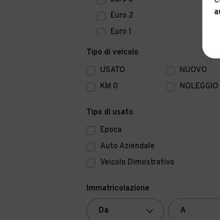
C
a
Euro 2
Euro 1
Euro 0
Tipo di veicolo
USATO
NUOVO
KM 0
NOLEGGIO
Tipo di usato
Epoca
Auto Aziendale
Veicolo Dimostrativo
Immatricolazione