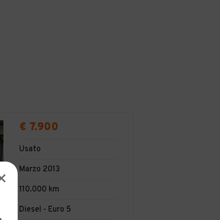
€ 7.900
Usato
Marzo 2013
110.000 km
Diesel - Euro 5