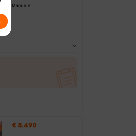
a
Manuale
E
€ 8.490