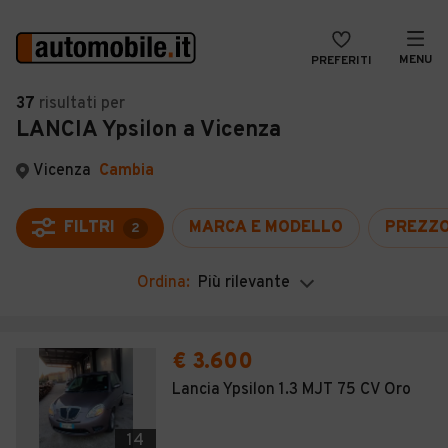
MENU
PREFERITI
CERCA
37
risultati
per
LANCIA Ypsilon a Vicenza
VENDI
Auto
MAGAZINE
Auto usate
Vicenza
Cambia
ACCEDI
Auto Km 0
FILTRI
MARCA E MODELLO
PREZZ
2
Auto Nuove
Ordina:
Più rilevante
Noleggio a lungo termine
Auto d'epoca
€ 3.600
Moto
Lancia Ypsilon 1.3 MJT 75 CV Oro
Camper
14