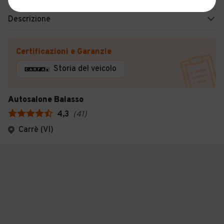
Descrizione
Certificazioni e Garanzie
Storia del veicolo
Autosalone Balasso
4,3
(
41
)
Carrè (VI)