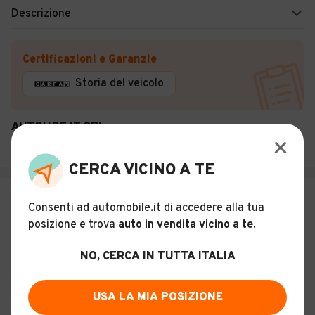
Descrizione
Certificazioni e Garanzie
Storia del veicolo
AUTOHOF IT SRL
Vicenza (VI)
CERCA VICINO A TE
€ 4.700
Consenti ad automobile.it di accedere alla tua
Lancia Ypsilon 1.2 69 CV 5 porte
posizione e trova
auto in vendita vicino a te
.
17
NO, CERCA IN TUTTA ITALIA
Usato
Giugno 2012
203.000 km
USA LA MIA POSIZIONE
Benzina - Euro 5
Manuale