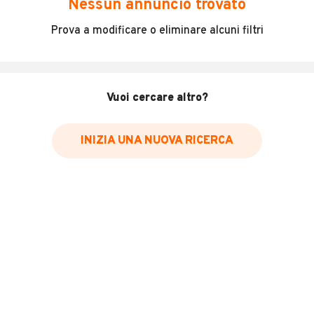
Nessun annuncio trovato
Incidenti in cui è stato coinvolto il veicolo
Prova a modificare o eliminare alcuni filtri
L'ultima lettura del contachilometri
Data e luogo di immatricolazione
Data e luogo delle revisioni effettuate
Vuoi cercare altro?
Importazioni
INIZIA UNA NUOVA RICERCA
Inserisci il numero di targa per verificare la disponibilità
del report.
Per saperne di più su CARFAX visita
il sito web
VERIFICA DISPONIBILITÀ REPORT