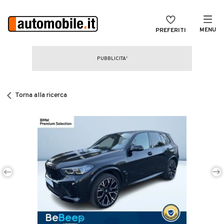
MENU
PREFERITI
CERCA
VENDI
Auto
MAGAZINE
Auto usate
Torna alla ricerca
ACCEDI
Auto Km 0
Auto Nuove
Noleggio a lungo termine
Auto d'epoca
Moto
Camper