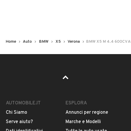
Non hai il numero di targa? Cercalo nelle foto del veicolo
o contatta
il venditore al telefono
o
via e-mail
per
riceverlo.
Home
Auto
BMW
X5
Verona
BMW X5 M 4.4 600CV 
AUTOMOBILE.IT
ESPLORA
Chi Siamo
Annunci per regione
Pubblicità
Serve aiuto?
Marche e Modelli