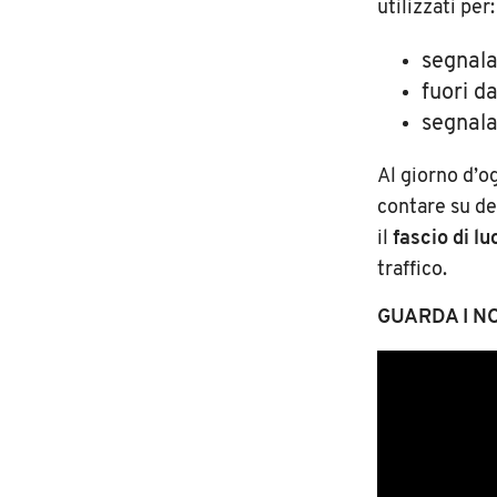
utilizzati per:
segnala
fuori da
segnala
Al giorno d’o
contare su de
il
fascio di lu
traffico.
GUARDA I N