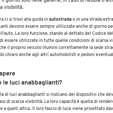
il giorno solo nelle gallerie, in caso di nebbia o alt
a visibilità.
a ci si trovi alla guida in
autostrada
o in una strada extr
ianti devono essere sempre utilizzate anche di giorno p
dell’auto. La loro funzione, stando al dettato del Codice de
di essere utilizzate in tutte quelle condizioni di scarsa vi
che il proprio veicolo illumini correttamente la sede stra
odo chiaro anche agli altri automobilisti e pedoni eventu
apere
 le luci anabbaglianti?
la di luci anabbaglianti si indicano dei dispositivi che d
caso di scarsa visibilità. La loro capacità è quella di render
le a quelli altrui. Il loro fascio di luce viene proiettato dav