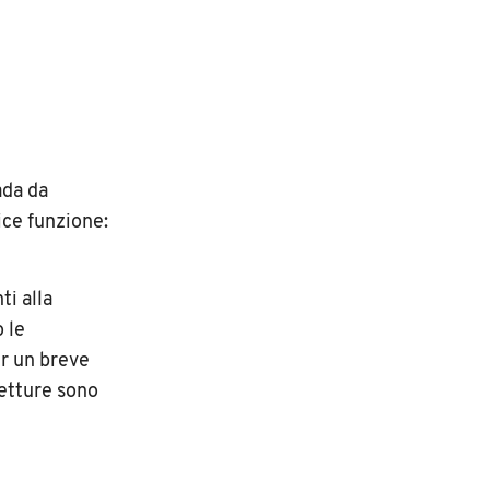
ada da
ice funzione:
ti alla
 le
er un breve
etture sono