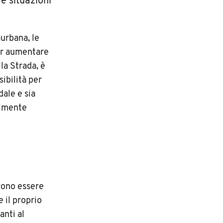
re situazioni
aurbana, le
er aumentare
lla Strada, è
sibilità per
dale e sia
almente
evono essere
e il proprio
anti al