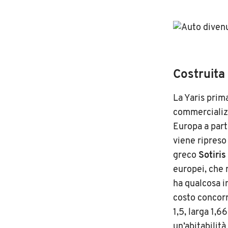
Costruita
La Yaris prim
commercializ
Europa a part
viene ripreso
greco
Sotiris
europei, che 
ha qualcosa in
costo concorre
1,5, larga 1,6
un’abitabilità