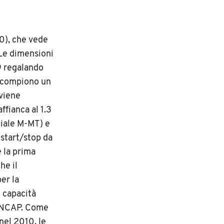
0), che vede
 Le dimensioni
69 regalando
4, compiono un
 viene
ffianca al 1.3
iale M-MT) e
 start/stop da
è la prima
he il
er la
n capacità
ro NCAP. Come
nel 2010, le