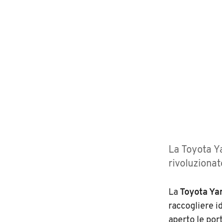
La Toyota Ya
rivoluzionat
La
Toyota Yar
raccogliere i
aperto le por