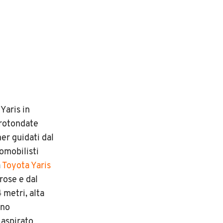
Yaris in
rrotondate
er guidati dal
omobilisti
a
Toyota Yaris
rose e dal
 metri, alta
ano
 aspirato