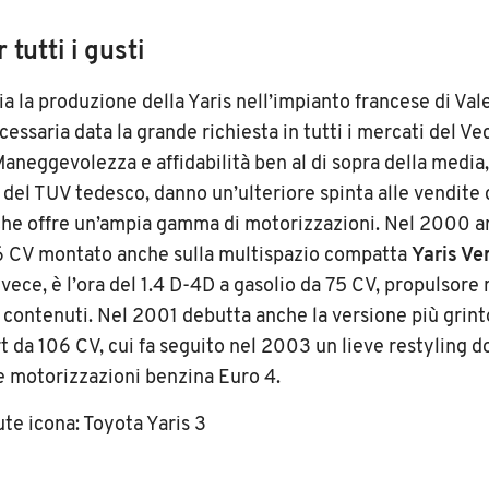
 tutti i gusti
ia la produzione della Yaris nell’impianto francese di Va
essaria data la grande richiesta in tutti i mercati del Ve
aneggevolezza e affidabilità ben al di sopra della media,
i del TUV tedesco, danno un’ulteriore spinta alle vendite 
he offre un’ampia gamma di motorizzazioni. Nel 2000 arr
6 CV montato anche sulla multispazio compatta
Yaris Ve
nvece, è l’ora del 1.4 D-4D a gasolio da 75 CV, propulsore
 contenuti. Nel 2001 debutta anche la versione più grinto
rt da 106 CV, cui fa seguito nel 2003 un lieve restyling 
lle motorizzazioni benzina Euro 4.