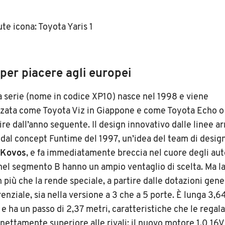
 per piacere agli europei
a serie (nome in codice XP10) nasce nel 1998 e viene
zata come Toyota Viz in Giappone e come Toyota Echo o 
ire dall’anno seguente. Il design innovativo dalle linee a
 dal concept Funtime del 1997, un’idea del team di design
 Kovos
, e fa immediatamente breccia nel cuore degli aut
nel segmento B hanno un ampio ventaglio di scelta. Ma l
 più che la rende speciale, a partire dalle dotazioni gene
nziale, sia nella versione a 3 che a 5 porte. È lunga 3,64
6 e ha un passo di 2,37 metri, caratteristiche che le regal
 nettamente superiore alle rivali; il nuovo motore 1.0 16V