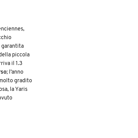
lenciennes,
cchio
 garantita
della piccola
iva il 1.3
rso
; l’anno
 molto gradito
sa, la Yaris
dovuto