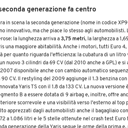
seconda generazione fa centro
ra in scena la seconda generazione (nome in codice XP9
o innovativo, ma che piace lo stesso agli automobilisti.
rose: la lunghezza arriva a
3,75 metri
, la larghezza a 1,
ris una maggiore abitabilità. Anche i motori, tutti Euro 
tà per quanto riguarda l’efficienza: la cubatura di un litro
un nuovo 3 cilindri da 69 CV (dal 2010 anche a GPL) e si a
l 2007 disponibile anche con cambio automatico sequenz
a 90 CV. Il restyling del 2009 aggiunge il 1.3 benzina con
innovata Yaris TS con il 1.8 da 133 CV. La nuova versione 
gmento B a essere dotata di 9 airbag e, inoltre, offre anc
eriore scorrevole e una visibilità verso l’esterno al top p
lto apprezzati dagli automobilisti anche il bagagliaio co
272 a 1.086 litri e le 5 stelle ottenute nel crash test Eu
nda generazione della Yaris segue le orme della prima e, 