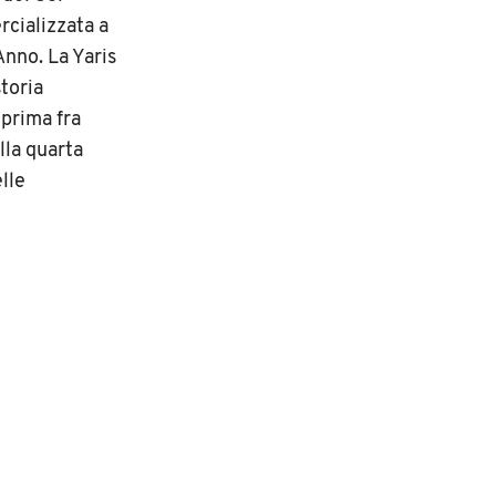
rcializzata a
Anno. La Yaris
storia
 prima fra
lla quarta
lle