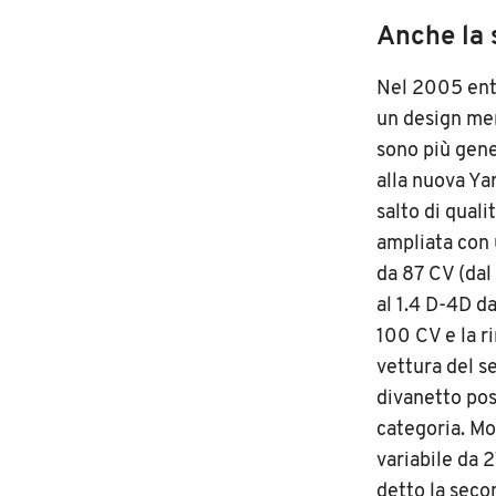
Anche la 
Nel 2005 ent
un design men
sono più gene
alla nuova Ya
salto di quali
ampliata con 
da 87 CV (da
al 1.4 D-4D d
100 CV e la r
vettura del se
divanetto post
categoria. Mo
variabile da 
detto la seco