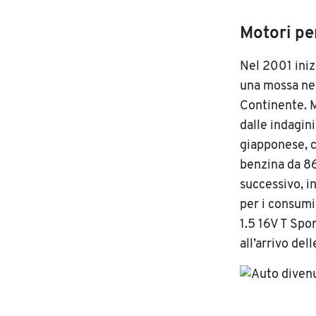
Motori per
Nel 2001 iniz
una mossa nec
Continente. M
dalle indagin
giapponese, c
benzina da 8
successivo, i
per i consumi
1.5 16V T Spo
all’arrivo de