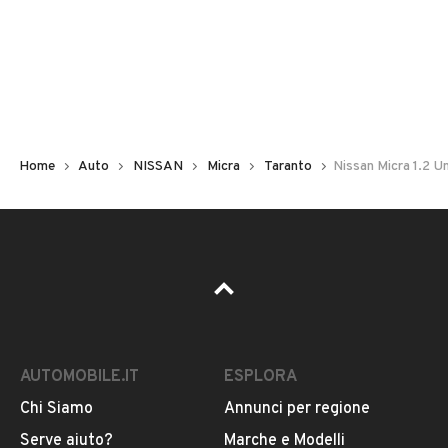
Non hai il numero di targa? Cercalo nelle foto del veicolo
o contatta
il venditore al telefono
o
via e-mail
per
riceverlo.
Home
Auto
NISSAN
Micra
Taranto
Nissan Micra 1.2 
AUTOMOBILE.IT
ESPLORA
Chi Siamo
Annunci per regione
Pubblicità
Serve aiuto?
Marche e Modelli