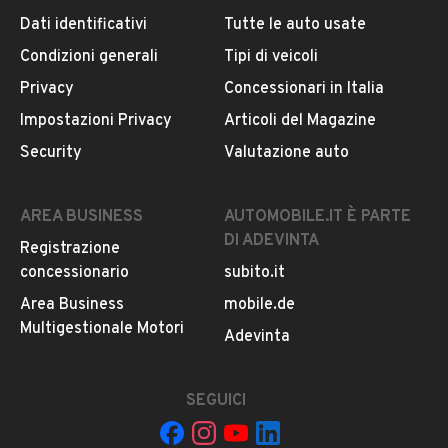
Dati identificativi
Tutte le auto usate
Condizioni generali
Tipi di veicoli
DESCRIZIONE
Privacy
Concessionari in Italia
6990 EURO
Impostazioni Privacy
Articoli del Magazine
Security
Valutazione auto
TDMF Auto
Via Mauro Rostagno 1
74024 Manduria(TA)
AREA BUSINESS
AUTOMOBILE.IT È PARTE
Contatti:
DI ADEVINTA
Registrazione
MIMMO
MOSTRA NUMERO
concessionario
subito.it
TONY
MOSTRA NUMERO
Area Business
mobile.de
Nissan Micra 1.2
Multigestionale Motori
LEGGI TUTTO
Adevinta
80 cv
La vettura può essere guidata anche dai neopatentati
Autovettura italiana ufficiale Nissan Italia
SEGUICI
INFORMAZIONI VEICOLO
Unico proprietario
104000 km