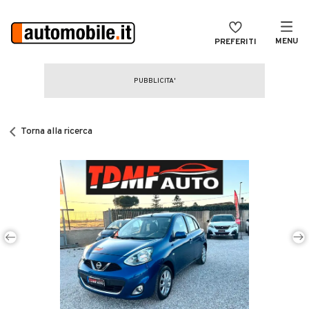
MENU
PREFERITI
CERCA
VENDI
Auto
MAGAZINE
Auto usate
Torna alla ricerca
ACCEDI
Auto Km 0
Auto Nuove
Noleggio a lungo termine
Auto d'epoca
Moto
Camper