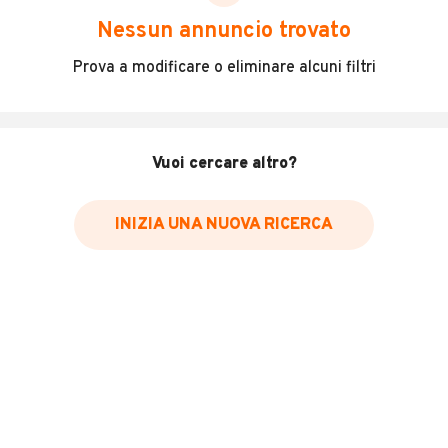
scegliere in modo trasparente e sicuro, come:
Nessun annuncio trovato
Incidenti in cui è stato coinvolto il veicolo
Prova a modificare o eliminare alcuni filtri
L'ultima lettura del contachilometri
Data e luogo di immatricolazione
Data e luogo delle revisioni effettuate
Vuoi cercare altro?
Importazioni
INIZIA UNA NUOVA RICERCA
Inserisci il numero di targa per verificare la disponibilità
del report.
Per saperne di più su CARFAX visita
il sito web
VERIFICA DISPONIBILITÀ REPORT