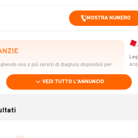
MOSTRA NUMERO
ANZIE
Leg
acq
iendo uno o piú servizi di diagnosi disponibili per
VEDI TUTTO L'ANNUNCIO
OLO
 €
ltati
verificare la storia del veicolo semplicemente