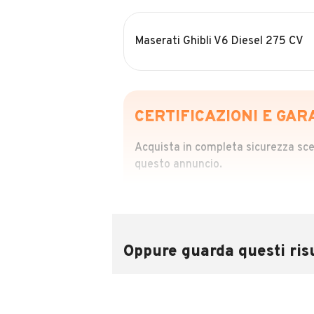
Maserati Ghibli V6 Diesel 275 CV
CERTIFICAZIONI E GAR
Acquista in completa sicurezza scegl
questo annuncio.
STORIA DEL VEIC
Richiedi da 39,99
Sponsorizzato
Oppure guarda questi risu
Attraverso il report CARFAX potrai 
utilizzando il numero di targa.