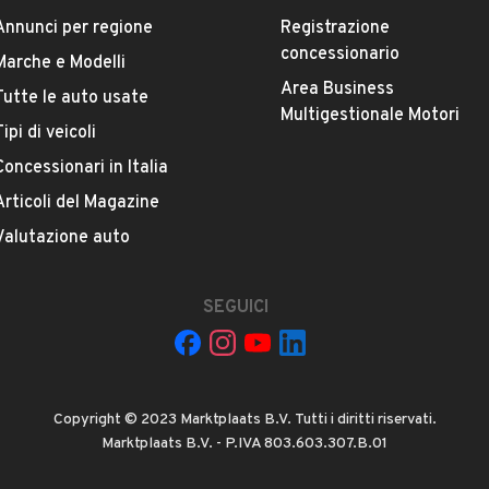
Annunci per regione
Registrazione
concessionario
Marche e Modelli
Area Business
Tutte le auto usate
ESTETICA E CONDIZIONI
ACCESSORI
Multigestionale Motori
Tipi di veicoli
Concessionari in Italia
Marca
MASERATI
Articoli del Magazine
Valutazione auto
Versione
Ghibli V6 Diesel 275 CV
SEGUICI
Chilometri
138.000
Copyright © 2023 Marktplaats B.V. Tutti i diritti riservati.
Proprietari precedenti
Marktplaats B.V. - P.IVA 803.603.307.B.01
VEDI TUTTI
1