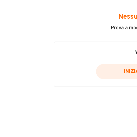
Avrai accesso a tutte le informazio
e sicuro, come:
Nessu
Incidenti in cui è stato coinvolto
Prova a modi
L'ultima lettura del contachilo
Data e luogo di immatricolazio
Data e luogo delle revisioni ef
Importazioni
INIZ
Inserisci il numero di targa per verif
Per saperne di più su CARFAX visit
VERIFIC