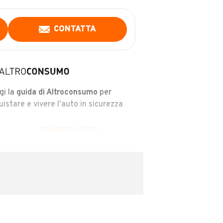
CONTATTA
gi la
guida di Altroconsumo
per
uistare e vivere l’auto in sicurezza
SCARICA GUIDA