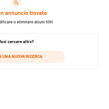
ni di cui necessiti per scegliere in modo trasparente
n annuncio trovato
 il veicolo
ficare o eliminare alcuni filtri
metri
ne
fettuate
Vuoi cercare altro?
IA UNA NUOVA RICERCA
icare la disponibilità del report.
a
il sito web
A DISPONIBILITÀ REPORT