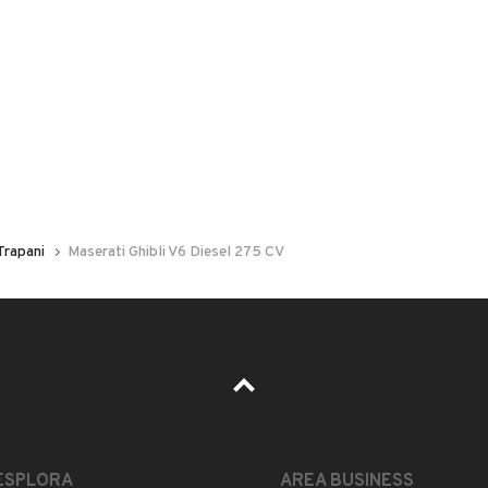
 nelle foto del veicolo o contatta
GU
per riceverlo.
Trapani
Maserati Ghibli V6 Diesel 275 CV
as)
LEGGI TUTTO
ESPLORA
AREA BUSINESS