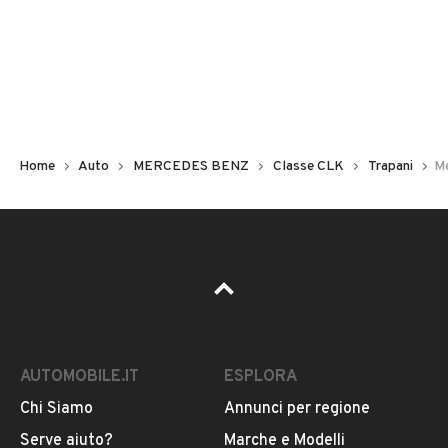
Non hai il numero di targa? Cercalo nelle foto del veicolo
o contatta
il venditore al telefono
o
via e-mail
per
riceverlo.
Home
Auto
MERCEDES BENZ
Classe CLK
Trapani
M
AUTOMOBILE.IT
ESPLORA
Chi Siamo
Annunci per regione
Pubblicità
Serve aiuto?
Marche e Modelli