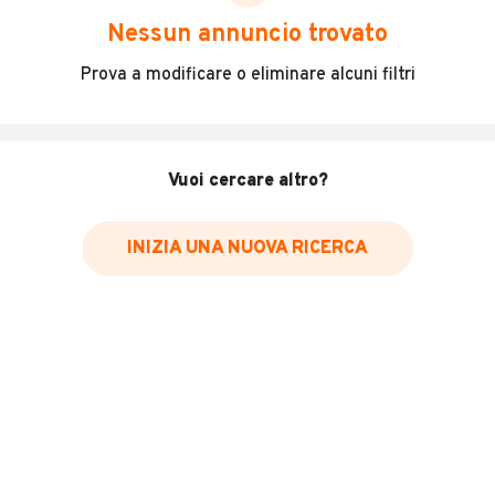
scegliere in modo trasparente e sicuro, come:
Nessun annuncio trovato
Incidenti in cui è stato coinvolto il veicolo
Prova a modificare o eliminare alcuni filtri
L'ultima lettura del contachilometri
Data e luogo di immatricolazione
Data e luogo delle revisioni effettuate
Vuoi cercare altro?
Importazioni
INIZIA UNA NUOVA RICERCA
Inserisci il numero di targa per verificare la disponibilità
del report.
Per saperne di più su CARFAX visita
il sito web
VERIFICA DISPONIBILITÀ REPORT