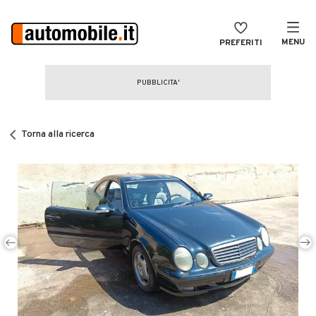
MENU
PREFERITI
CERCA
VENDI
Auto
MAGAZINE
Auto usate
Torna alla ricerca
ACCEDI
Auto Km 0
Auto Nuove
Noleggio a lungo termine
Auto d'epoca
Moto
Camper