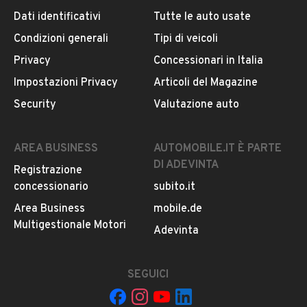
Dati identificativi
Tutte le auto usate
Condizioni generali
Tipi di veicoli
DESCRIZIONE
Privacy
Concessionari in Italia
Mercedes-Benz CLK 200 Kompressor - SOLO RICAMBI
Impostazioni Privacy
Articoli del Magazine
- Richiedere ciò che serve per la quotazione
Security
Valutazione auto
INFORMAZIONI VEICOLO
AREA BUSINESS
AUTOMOBILE.IT È PARTE
DI ADEVINTA
Registrazione
DATI BASE
CONSUMI
ESTETICA E CONDIZ
concessionario
subito.it
Area Business
mobile.de
Tipologia
Multigestionale Motori
USATO
Adevinta
Marca
SEGUICI
MERCEDES BENZ