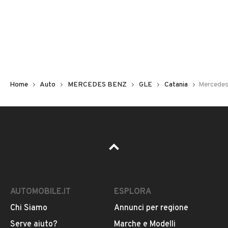
Non hai il numero di targa? Cercalo nelle foto del veicolo
o contatta
il venditore al telefono
o
via e-mail
per
riceverlo.
Home
Auto
MERCEDES BENZ
GLE
Catania
Mercedes
AUTOMOBILE.IT
ESPLORA
Chi Siamo
Annunci per regione
Pubblicità
Serve aiuto?
Marche e Modelli