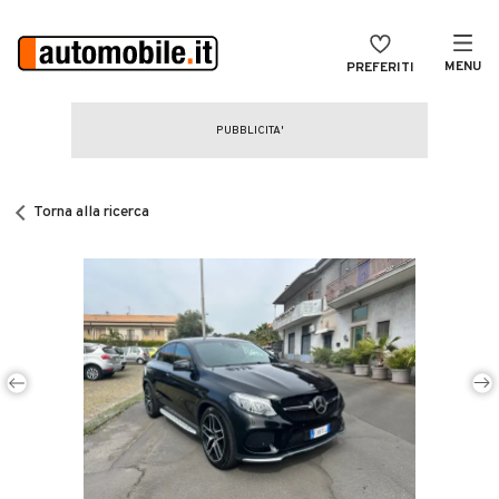
MENU
PREFERITI
CERCA
VENDI
Auto
MAGAZINE
Auto usate
Torna alla ricerca
ACCEDI
Auto Km 0
Auto Nuove
Noleggio a lungo termine
Auto d'epoca
Moto
Camper