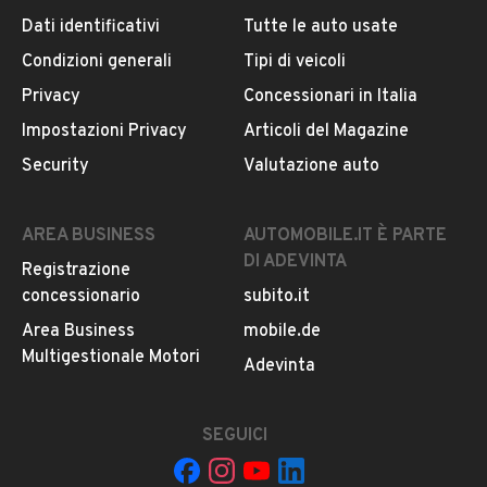
Dati identificativi
Tutte le auto usate
Condizioni generali
Tipi di veicoli
DESCRIZIONE
Privacy
Concessionari in Italia
Pm motors
Impostazioni Privacy
Articoli del Magazine
Security
Valutazione auto
Via della regione n 18
AREA BUSINESS
AUTOMOBILE.IT È PARTE
San Giovanni la punta CT
DI ADEVINTA
Registrazione
concessionario
subito.it
Propone questa fantastica Mercedes GLE 43 turbo unico
proprietario cilindrata 3000 biturbo benzina anno 2017
Area Business
mobile.de
auto tenuta da amatore strafull in tutto con 252000 km
Multigestionale Motori
LEGGI TUTTO
Adevinta
originali fatti in autostrada, auto italiana possibilità di
finanziamento con compass per info
MOSTRA NUMERO
SEGUICI
INFORMAZIONI VEICOLO