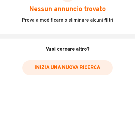
scegliere in modo trasparente e sicuro, come:
Nessun annuncio trovato
Incidenti in cui è stato coinvolto il veicolo
Prova a modificare o eliminare alcuni filtri
L'ultima lettura del contachilometri
Data e luogo di immatricolazione
Data e luogo delle revisioni effettuate
Vuoi cercare altro?
Importazioni
INIZIA UNA NUOVA RICERCA
Inserisci il numero di targa per verificare la disponibilità
del report.
Per saperne di più su CARFAX visita
il sito web
VERIFICA DISPONIBILITÀ REPORT