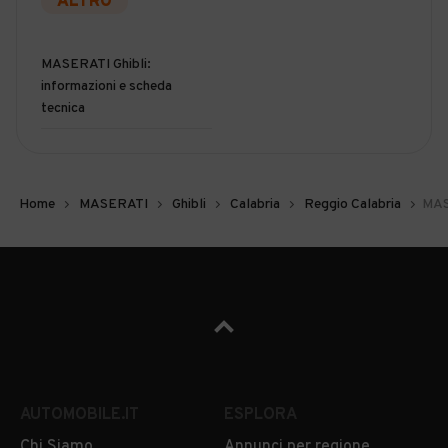
ALTRO
MASERATI Ghibli:
informazioni e scheda
tecnica
Home
MASERATI
Ghibli
Calabria
Reggio Calabria
MAS
AUTOMOBILE.IT
ESPLORA
Chi Siamo
Annunci per regione