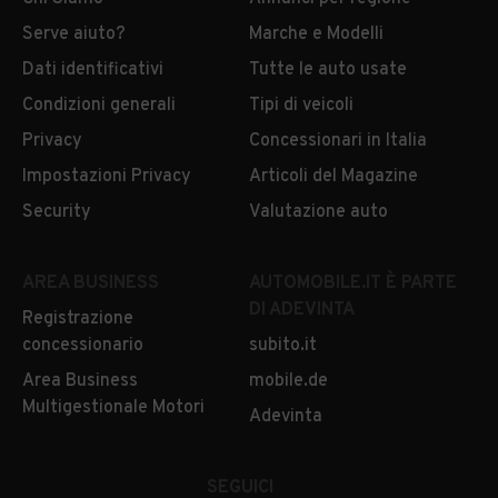
Serve aiuto?
Marche e Modelli
Dati identificativi
Tutte le auto usate
Condizioni generali
Tipi di veicoli
Privacy
Concessionari in Italia
Impostazioni Privacy
Articoli del Magazine
Security
Valutazione auto
AREA BUSINESS
AUTOMOBILE.IT È PARTE
DI ADEVINTA
Registrazione
concessionario
subito.it
Area Business
mobile.de
Multigestionale Motori
Adevinta
SEGUICI