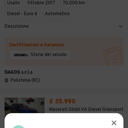
Usato
Ottobre 2017
70.000 km
Diesel - Euro 6
Automatico
Descrizione
Certificazioni e Garanzie
Storia del veicolo
DAGOS s.r.l.s
Polistena (RC)
€ 35.990
Maserati Ghibli V6 Diesel Gransport
20