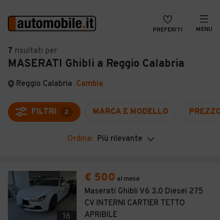
MENU
PREFERITI
CERCA
7
risultati
per
MASERATI Ghibli a Reggio Calabria
VENDI
Auto
MAGAZINE
Auto usate
Reggio Calabria
Cambia
ACCEDI
Auto Km 0
FILTRI
MARCA E MODELLO
PREZZ
2
Auto Nuove
Ordina:
Più rilevante
Noleggio a lungo termine
Auto d'epoca
€ 500
al mese
Moto
Maserati Ghibli V6 3.0 Diesel 275
CV INTERNI CARTIER TETTO
Camper
APRIBILE
16