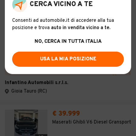
CERCA VICINO A TE
Usato
Ottobre 2018
67.912 km
Consenti ad automobile.it di accedere alla tua
Diesel - Euro 6
Automatico
posizione e trova
auto in vendita vicino a te
.
Descrizione
NO, CERCA IN TUTTA ITALIA
Certificazioni e Garanzie
USA LA MIA POSIZIONE
Storia del veicolo
Infantino Automobili s.r.l.s.
Gioia Tauro (RC)
€ 39.999
Maserati Ghibli V6 Diesel Gransport