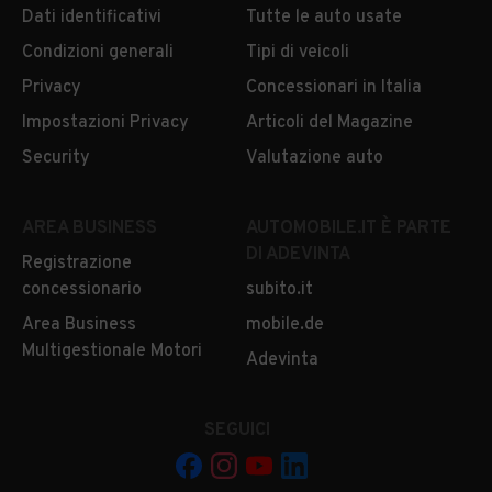
Dati identificativi
Tutte le auto usate
Condizioni generali
Tipi di veicoli
Privacy
Concessionari in Italia
Impostazioni Privacy
Articoli del Magazine
Security
Valutazione auto
AREA BUSINESS
AUTOMOBILE.IT È PARTE
DI ADEVINTA
Registrazione
concessionario
subito.it
Area Business
mobile.de
Multigestionale Motori
Adevinta
SEGUICI