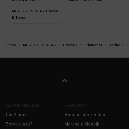
AUDI A4 Torino
BMW Serie 3 Torino
MERCEDES BENZ Classe
E Torino
Home
MERCEDES BENZ
Classe C
Piemonte
Torino
M
AUTOMOBILE.IT
ESPLORA
Chi Siamo
Annunci per regione
Serve aiuto?
Marche e Modelli