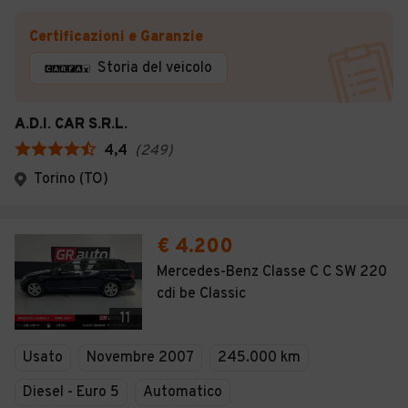
Certificazioni e Garanzie
Storia del veicolo
A.D.I. CAR S.R.L.
4,4
(
249
)
Torino (TO)
€ 4.200
Mercedes-Benz Classe C C SW 220
cdi be Classic
11
Usato
Novembre 2007
245.000 km
Diesel - Euro 5
Automatico