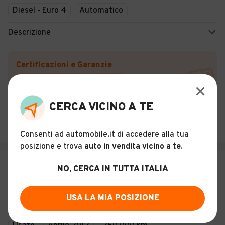
Diesel - Euro 4
Automatico
Descrizione
Certificazioni e Garanzie
Storia del veicolo
CERCA VICINO A TE
AUTO-COM
Torino (TO)
Consenti ad automobile.it di accedere alla tua
posizione e trova
auto in vendita vicino a te
.
€ 6.900
NO, CERCA IN TUTTA ITALIA
Mercedes-benz C 200 CDI
BlueEFFICIENCY Avantgarde
USA LA MIA POSIZIONE
20