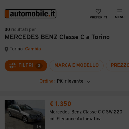
MENU
PREFERITI
CERCA
30
risultati
per
MERCEDES BENZ Classe C a Torino
VENDI
Auto
MAGAZINE
Auto usate
Torino
Cambia
ACCEDI
Auto Km 0
FILTRI
MARCA E MODELLO
PREZZ
2
Auto Nuove
Ordina:
Più rilevante
Noleggio a lungo termine
Auto d'epoca
€ 1.350
Moto
Mercedes-Benz Classe C C SW 220
cdi Elegance Automatica
Camper
19