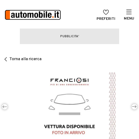
MENU
PREFERITI
CERCA
VENDI
Auto
MAGAZINE
Auto usate
Torna alla ricerca
ACCEDI
Auto Km 0
Auto Nuove
Noleggio a lungo termine
Auto d'epoca
Moto
Camper