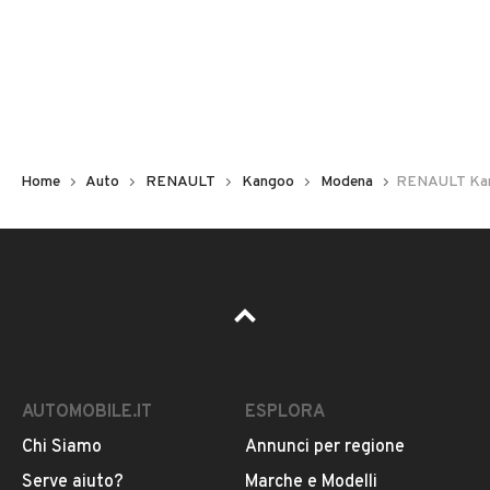
Non hai il numero di targa? Cercalo nelle foto del veicolo
o contatta
il venditore al telefono
o
via e-mail
per
riceverlo.
Home
Auto
RENAULT
Kangoo
Modena
RENAULT Kang
AUTOMOBILE.IT
ESPLORA
Chi Siamo
Annunci per regione
Pubblicità
Serve aiuto?
Marche e Modelli