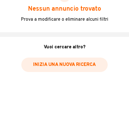
scegliere in modo trasparente e sicuro, come:
Nessun annuncio trovato
Incidenti in cui è stato coinvolto il veicolo
Prova a modificare o eliminare alcuni filtri
L'ultima lettura del contachilometri
Data e luogo di immatricolazione
Data e luogo delle revisioni effettuate
Vuoi cercare altro?
Importazioni
INIZIA UNA NUOVA RICERCA
Inserisci il numero di targa per verificare la disponibilità
del report.
Per saperne di più su CARFAX visita
il sito web
VERIFICA DISPONIBILITÀ REPORT