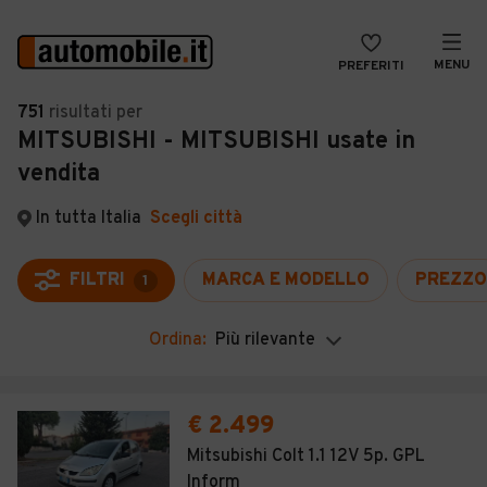
MENU
PREFERITI
CERCA
751
risultati
per
MITSUBISHI - MITSUBISHI usate in
VENDI
Auto
vendita
MAGAZINE
Auto usate
In tutta Italia
Scegli città
ACCEDI
Auto Km 0
Auto Nuove
FILTRI
MARCA E MODELLO
PREZZO
1
Noleggio a lungo termine
Ordina:
Più rilevante
Auto d'epoca
Moto
€ 2.499
Camper
Mitsubishi Colt 1.1 12V 5p. GPL
Inform