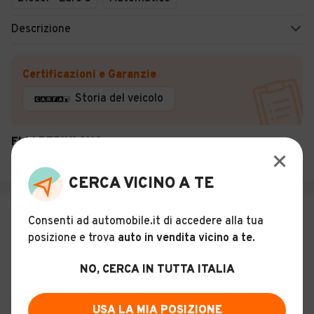
Descrizione
Certificazioni e Garanzie
Storia del veicolo
F.LLI PERINI SNC
Cava Manara (PV)
CERCA VICINO A TE
€ 7.900
Consenti ad automobile.it di accedere alla tua
Mitsubishi Pajero 2.5 tdi 7 posti
posizione e trova
auto in vendita vicino a te
.
gancio traino
6
NO, CERCA IN TUTTA ITALIA
Usato
Novembre 2003
335.000 km
Diesel
USA LA MIA POSIZIONE