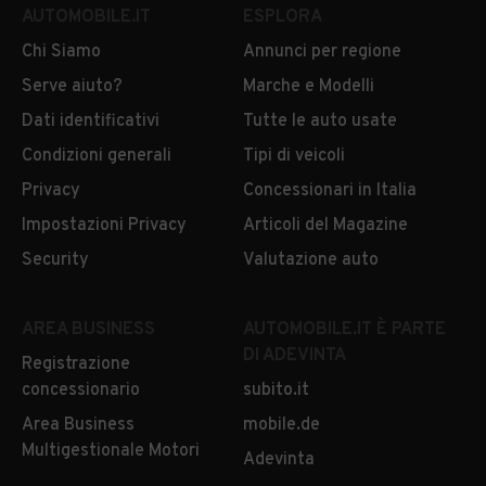
AUTOMOBILE.IT
ESPLORA
Chi Siamo
Annunci per regione
Serve aiuto?
Marche e Modelli
Dati identificativi
Tutte le auto usate
Condizioni generali
Tipi di veicoli
Privacy
Concessionari in Italia
Impostazioni Privacy
Articoli del Magazine
Security
Valutazione auto
AREA BUSINESS
AUTOMOBILE.IT È PARTE
DI ADEVINTA
Registrazione
concessionario
subito.it
Area Business
mobile.de
Multigestionale Motori
Adevinta