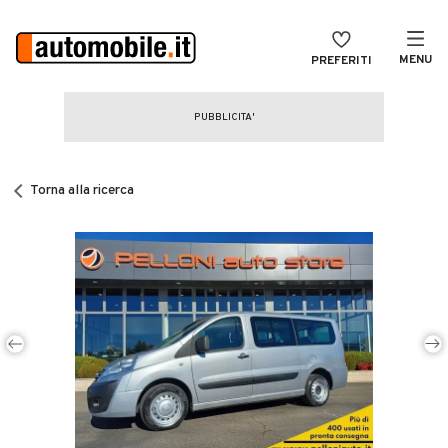
MENU
PREFERITI
CERCA
VENDI
Auto
MAGAZINE
Auto usate
Torna alla ricerca
ACCEDI
Auto Km 0
Auto Nuove
Noleggio a lungo termine
Auto d'epoca
Moto
Camper