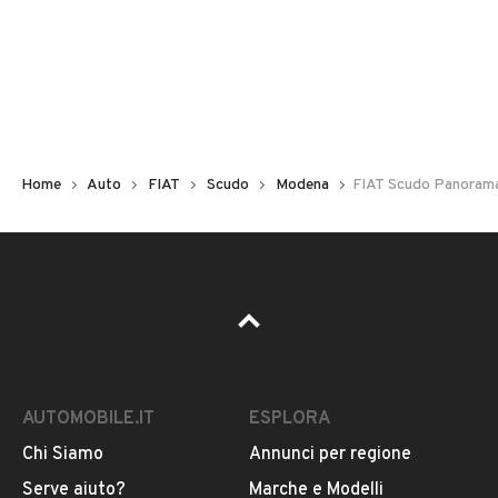
Non hai il numero di targa? Cercalo nelle foto del veicolo
o contatta
il venditore al telefono
o
via e-mail
per
riceverlo.
Home
Auto
FIAT
Scudo
Modena
FIAT Scudo Panorama
AUTOMOBILE.IT
ESPLORA
Chi Siamo
Annunci per regione
Pubblicità
Serve aiuto?
Marche e Modelli