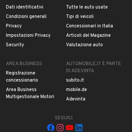
Dati identificativi
Tutte le auto usate
Condizioni generali
Tipi di veicoli
DESCRIZIONE
Privacy
Concessionari in Italia
DEK:[10205337]
Impostazioni Privacy
Articoli del Magazine
Security
Valutazione auto
RIF EY961
PRESSO LA SEDE PELLONI AUTO STORE VIA EMILIA
OVEST 760 MODENA TEL
MOSTRA NUMERO
AREA BUSINESS
AUTOMOBILE.IT È PARTE
DI ADEVINTA
Registrazione
IVA ESPOSTA (GIA' COMPRESA NEL PREZZO)
concessionario
subito.it
FIAT
Area Business
mobile.de
SCUDO 2.0 MJT/130 PL Panorama
Multigestionale Motori
LEGGI TUTTO
Adevinta
DIESEL
9 POSTI
PASSO LUNGO
SEGUICI
INFORMAZIONI VEICOLO
CAMBIO MANUALE
..