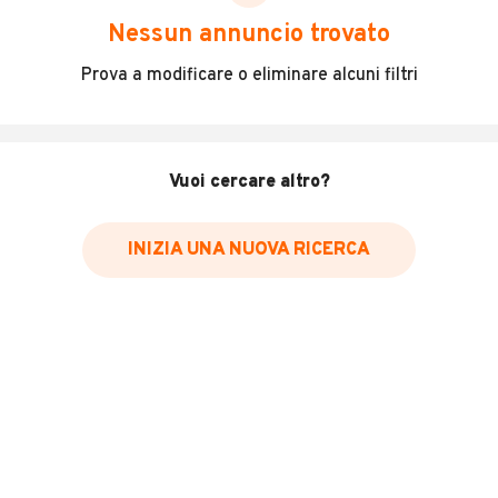
scegliere in modo trasparente e sicuro, come:
Nessun annuncio trovato
Incidenti in cui è stato coinvolto il veicolo
Prova a modificare o eliminare alcuni filtri
L'ultima lettura del contachilometri
Data e luogo di immatricolazione
Data e luogo delle revisioni effettuate
Vuoi cercare altro?
Importazioni
INIZIA UNA NUOVA RICERCA
Inserisci il numero di targa per verificare la disponibilità
del report.
Per saperne di più su CARFAX visita
il sito web
VERIFICA DISPONIBILITÀ REPORT