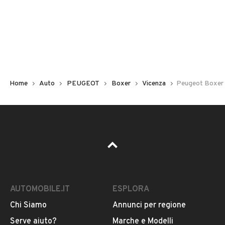
Non hai il numero di targa? Cercalo nelle foto del veicolo
o contatta
il venditore al telefono
o
via e-mail
per
riceverlo.
Home
Auto
PEUGEOT
Boxer
Vicenza
Peugeot Boxer 
AUTOMOBILE.IT
ESPLORA
Chi Siamo
Annunci per regione
Pubblicità
Serve aiuto?
Marche e Modelli