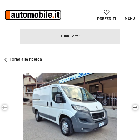
MENU
PREFERITI
CERCA
VENDI
Auto
MAGAZINE
Auto usate
Torna alla ricerca
ACCEDI
Auto Km 0
Auto Nuove
Noleggio a lungo termine
Auto d'epoca
Moto
Camper