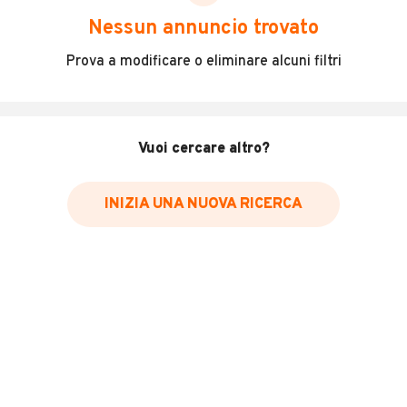
scegliere in modo trasparente e sicuro, come:
Nessun annuncio trovato
Incidenti in cui è stato coinvolto il veicolo
Prova a modificare o eliminare alcuni filtri
L'ultima lettura del contachilometri
Data e luogo di immatricolazione
Data e luogo delle revisioni effettuate
Vuoi cercare altro?
Importazioni
INIZIA UNA NUOVA RICERCA
Inserisci il numero di targa per verificare la disponibilità
del report.
Per saperne di più su CARFAX visita
il sito web
VERIFICA DISPONIBILITÀ REPORT