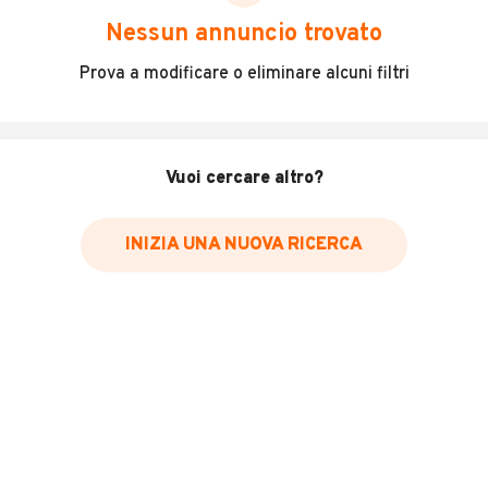
scegliere in modo trasparente e sicuro, come:
Nessun annuncio trovato
Incidenti in cui è stato coinvolto il veicolo
Prova a modificare o eliminare alcuni filtri
L'ultima lettura del contachilometri
Data e luogo di immatricolazione
Data e luogo delle revisioni effettuate
Vuoi cercare altro?
Importazioni
INIZIA UNA NUOVA RICERCA
Inserisci il numero di targa per verificare la disponibilità
del report.
Per saperne di più su CARFAX visita
il sito web
VERIFICA DISPONIBILITÀ REPORT