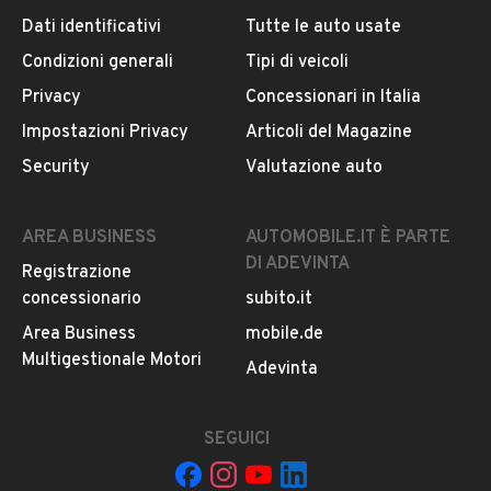
Dati identificativi
Tutte le auto usate
Condizioni generali
Tipi di veicoli
DESCRIZIONE
Privacy
Concessionari in Italia
Mercedes-Benz Cla 200 4matic,full optional,diesel, s.w.,
Impostazioni Privacy
Articoli del Magazine
colore nero, anno 2018,cerchi in lega,km
Security
Valutazione auto
187000,100kw/136cv, in ottime condizioni generali.
Garanzia 12 mesi.No perditempo.
AREA BUSINESS
AUTOMOBILE.IT È PARTE
DI ADEVINTA
Registrazione
INFORMAZIONI VEICOLO
concessionario
subito.it
DATI BASE
CONSUMI
ESTETICA E CONDIZ
Area Business
mobile.de
Multigestionale Motori
Adevinta
Tipologia
USATO
SEGUICI
Marca