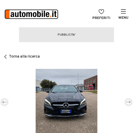
MENU
PREFERITI
CERCA
VENDI
Auto
MAGAZINE
Auto usate
Torna alla ricerca
ACCEDI
Auto Km 0
Auto Nuove
Noleggio a lungo termine
Auto d'epoca
Moto
Camper