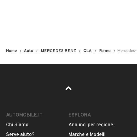
Non hai il numero di targa? Cercalo nelle foto del veicolo
o contatta
il venditore al telefono
o
via e-mail
per
riceverlo.
Home
Auto
MERCEDES BENZ
CLA
Fermo
Mercedes-
AUTOMOBILE.IT
ESPLORA
Chi Siamo
Annunci per regione
Pubblicità
Serve aiuto?
Marche e Modelli