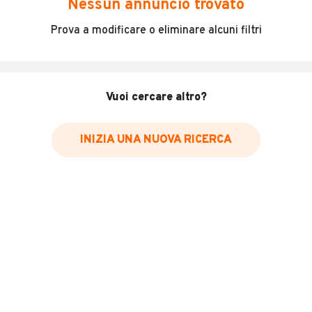
Nessun annuncio trovato
Incidenti in cui è stato coinvolto il veicolo
Prova a modificare o eliminare alcuni filtri
L'ultima lettura del contachilometri
Data e luogo di immatricolazione
Data e luogo delle revisioni effettuate
Vuoi cercare altro?
Importazioni
INIZIA UNA NUOVA RICERCA
Inserisci il numero di targa per verificare la disponibilità
del report.
Per saperne di più su CARFAX visita
il sito web
VERIFICA DISPONIBILITÀ REPORT