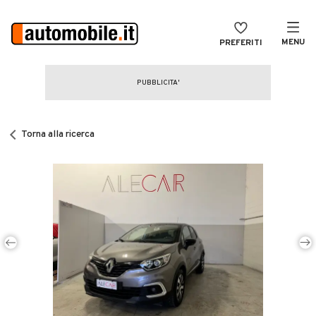
MENU
PREFERITI
CERCA
VENDI
Auto
MAGAZINE
Auto usate
Torna alla ricerca
ACCEDI
Auto Km 0
Auto Nuove
Noleggio a lungo termine
Auto d'epoca
Moto
Camper