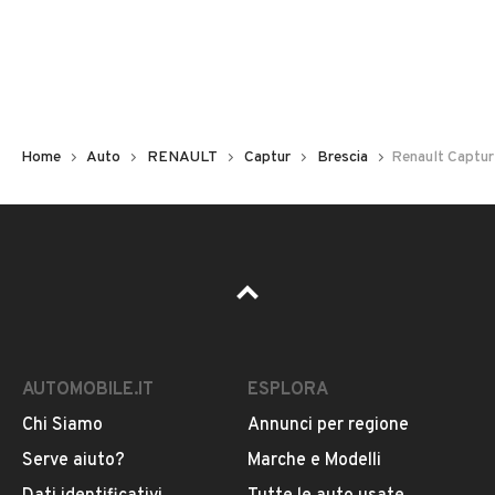
Non hai il numero di targa? Cercalo nelle foto del veicolo
o contatta
il venditore al telefono
o
via e-mail
per
riceverlo.
Home
Auto
RENAULT
Captur
Brescia
Renault Captur
AUTOMOBILE.IT
ESPLORA
Chi Siamo
Annunci per regione
Pubblicità
Serve aiuto?
Marche e Modelli