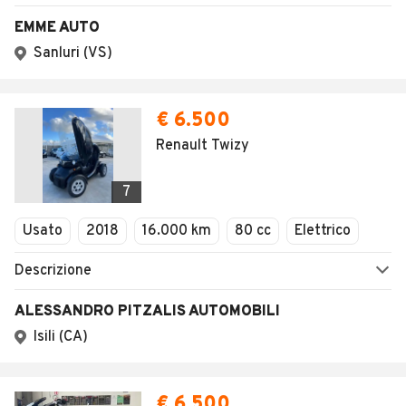
AUTOMOBILE.IT
ESPLORA
Chi Siamo
Annunci per regione
Serve aiuto?
Marche e Modelli
Dati identificativi
Tutte le auto usate
Condizioni generali
Tipi di veicoli
Privacy
Concessionari in Italia
Impostazioni Privacy
Articoli del Magazine
Security
Valutazione auto
AREA BUSINESS
AUTOMOBILE.IT È PARTE
DI ADEVINTA
Registrazione
concessionario
subito.it
Area Business
mobile.de
Multigestionale Motori
Adevinta