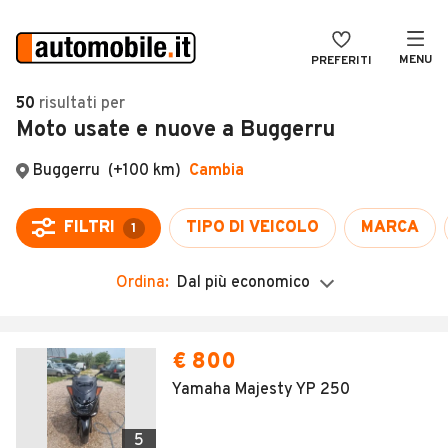
MENU
PREFERITI
CERCA
50
risultati
per
Moto usate e nuove a Buggerru
VENDI
Auto
MAGAZINE
Auto usate
Buggerru
(+100 km)
Cambia
ACCEDI
Auto Km 0
FILTRI
TIPO DI VEICOLO
MARCA
1
Auto Nuove
Ordina:
Dal più economico
Noleggio a lungo termine
Auto d'epoca
Moto
Camper