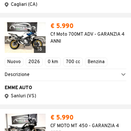
1
/
3
AVANTI