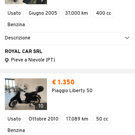
9
Usato
Giugno 2005
37.000 km
400 cc
Benzina
Descrizione
ROYAL CAR SRL
Pieve a Nievole (PT)
€ 1.350
Piaggio Liberty 50
10
Usato
Ottobre 2010
17.089 km
50 cc
Benzina