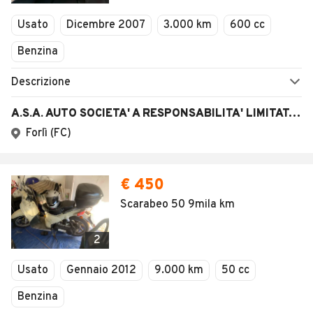
Veicoli Commerciali
Usato
Dicembre 2007
3.000 km
600 cc
Concessionari
Benzina
Descrizione
A.S.A. AUTO SOCIETA' A RESPONSABILITA' LIMITATA SE
Forlì (FC)
€ 450
Scarabeo 50 9mila km
2
Usato
Gennaio 2012
9.000 km
50 cc
Benzina