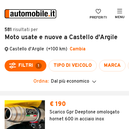
MENU
PREFERITI
CERCA
581
risultati
per
Moto usate e nuove a Castello d'Argile
VENDI
Auto
MAGAZINE
Auto usate
ACCEDI
Auto Km 0
Auto Nuove
Ordina:
Dal più economico
Noleggio a lungo termine
Auto d'epoca
€ 190
Moto
Scarico Gpr Deeptone omologato
hornet 600 in acciaio inox
Camper
5