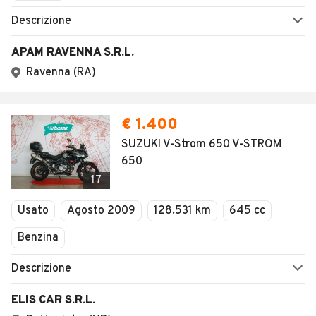
Descrizione
APAM RAVENNA S.R.L.
Ravenna (RA)
€ 1.400
SUZUKI V-Strom 650 V-STROM
650
17
Usato
Agosto 2009
128.531 km
645 cc
Benzina
Descrizione
ELIS CAR S.R.L.