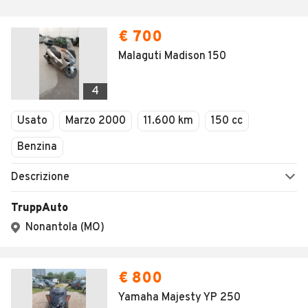
€ 700
Malaguti Madison 150
4
Usato
Marzo 2000
11.600 km
150 cc
Benzina
Descrizione
TruppAuto
Nonantola (MO)
€ 800
Yamaha Majesty YP 250