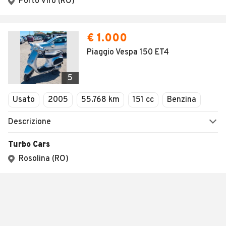
Porto Viro (RO)
€ 1.000
Piaggio Vespa 150 ET4
5
Usato
2005
55.768 km
151 cc
Benzina
Descrizione
Turbo Cars
Rosolina (RO)