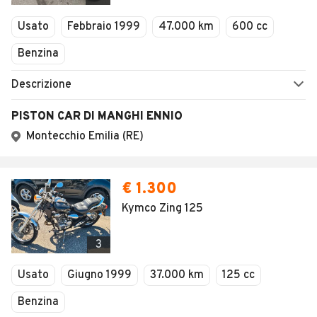
Usato
Febbraio 1999
47.000 km
600 cc
Benzina
Descrizione
PISTON CAR DI MANGHI ENNIO
Montecchio Emilia (RE)
€ 1.300
Kymco Zing 125
3
Usato
Giugno 1999
37.000 km
125 cc
Benzina