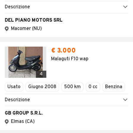
Descrizione
DEL PIANO MOTORS SRL
Macomer (NU)
€ 3.000
Malaguti F10 wap
4
Usato
Giugno 2008
500 km
0 cc
Benzina
Descrizione
GB GROUP S.R.L.
Elmas (CA)