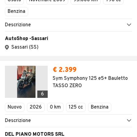
Usato
Novembre 2009
95.000 km
798 cc
Benzina
Descrizione
AutoShop -Sassari
Sassari (SS)
€ 2.399
Sym Symphony 125 e5+ Bauletto
TASSO ZERO
6
Nuovo
2026
0 km
125 cc
Benzina
Descrizione
DEL PIANO MOTORS SRL