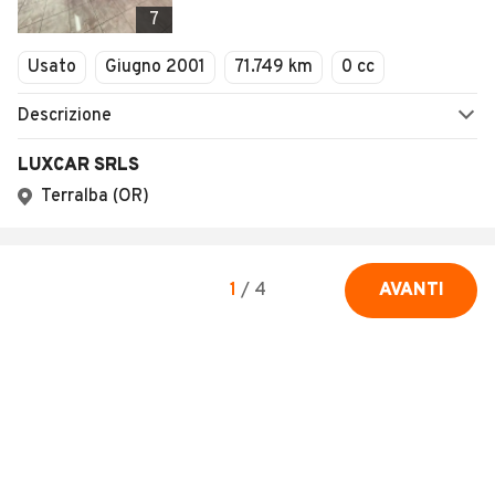
7
Usato
Giugno 2001
71.749 km
0 cc
Descrizione
LUXCAR SRLS
Terralba (OR)
1
/
4
AVANTI