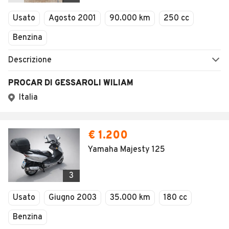
Veicoli Commerciali
Usato
Agosto 2001
90.000 km
250 cc
Concessionari
Benzina
Descrizione
PROCAR DI GESSAROLI WILIAM
Italia
€ 1.200
Yamaha Majesty 125
3
Usato
Giugno 2003
35.000 km
180 cc
Benzina