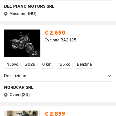
DEL PIANO MOTORS SRL
Macomer (NU)
€ 2.690
Cyclone RA2 125
25
Nuovo
2026
0 km
125 cc
Benzina
Descrizione
NORDCAR SRL
Ozieri (SS)
€ 2.899