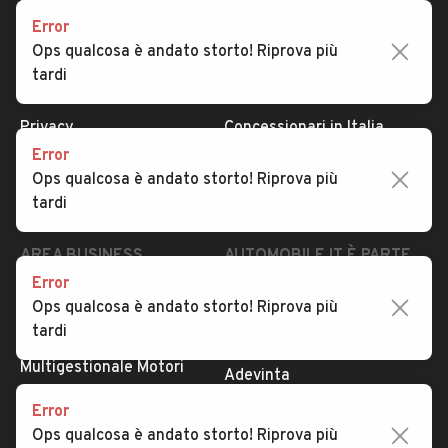
Chi Siamo
Annunci per regione
Error
Serve aiuto?
Marche e Modelli
Ops qualcosa è andato storto! Riprova più
Dati identificativi
Tutte le auto usate
tardi
Condizioni generali
Tipi di veicoli
Privacy
Concessionari in Italia
Error
Impostazioni Privacy
Articoli del Magazine
Ops qualcosa è andato storto! Riprova più
Security
Valutazione auto
tardi
AREA BUSINESS
AUTOMOBILE.IT È PARTE
DI ADEVINTA
Error
Registrazione
Ops qualcosa è andato storto! Riprova più
concessionario
subito.it
tardi
Area Business
mobile.de
Multigestionale Motori
Adevinta
Error
Ops qualcosa è andato storto! Riprova più
SEGUICI