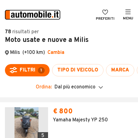
MENU
PREFERITI
CERCA
78
risultati
per
Moto usate e nuove a Milis
VENDI
Auto
MAGAZINE
Auto usate
ACCEDI
Auto Km 0
Auto Nuove
Ordina:
Dal più economico
Noleggio a lungo termine
Auto d'epoca
€ 800
Moto
Yamaha Majesty YP 250
Camper
5