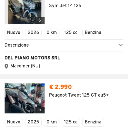
Sym Jet 14 125
6
Nuovo
2026
0 km
125 cc
Benzina
Descrizione
DEL PIANO MOTORS SRL
Macomer (NU)
€ 2.990
Peugeot Tweet 125 GT eu5+
5
Nuovo
2025
0 km
125 cc
Benzina