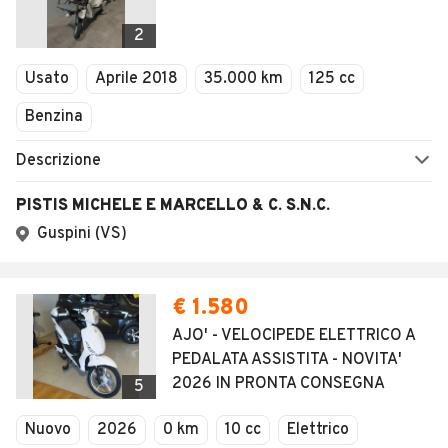
2
Usato
Aprile 2018
35.000 km
125 cc
Benzina
Descrizione
PISTIS MICHELE E MARCELLO & C. S.N.C.
Guspini (VS)
€ 1.580
AJO' - VELOCIPEDE ELETTRICO A
PEDALATA ASSISTITA - NOVITA'
2026 IN PRONTA CONSEGNA
5
Nuovo
2026
0 km
10 cc
Elettrico