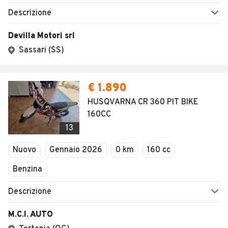
Descrizione
Devilla Motori srl
Sassari (SS)
€ 1.890
HUSQVARNA CR 360 PIT BIKE
160CC
13
Nuovo
Gennaio 2026
0 km
160 cc
Benzina
Descrizione
M.C.I. AUTO