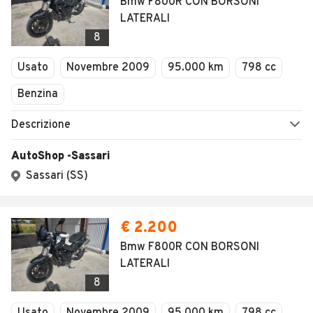
Bmw F800R CON BORSONI
LATERALI
8
Usato
Novembre 2009
95.000 km
798 cc
Benzina
Descrizione
AutoShop -Sassari
Sassari (SS)
€ 2.200
Bmw F800R CON BORSONI
LATERALI
8