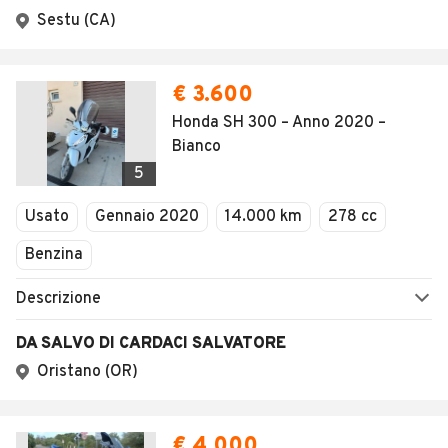
AUTOMOBILE.IT
ESPLORA
Chi Siamo
Annunci per regione
Serve aiuto?
Marche e Modelli
Dati identificativi
Tutte le auto usate
Condizioni generali
Tipi di veicoli
Privacy
Concessionari in Italia
Impostazioni Privacy
Articoli del Magazine
Security
Valutazione auto
AREA BUSINESS
AUTOMOBILE.IT È PARTE
DI ADEVINTA
Registrazione
concessionario
subito.it
Area Business
mobile.de
Multigestionale Motori
Adevinta