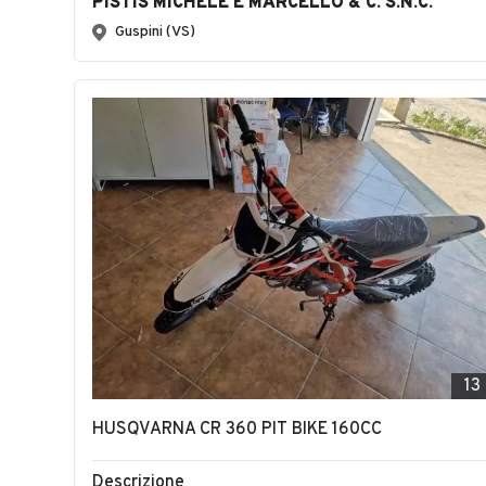
PISTIS MICHELE E MARCELLO & C. S.N.C.
Guspini (VS)
13
HUSQVARNA CR 360 PIT BIKE 160CC
Descrizione