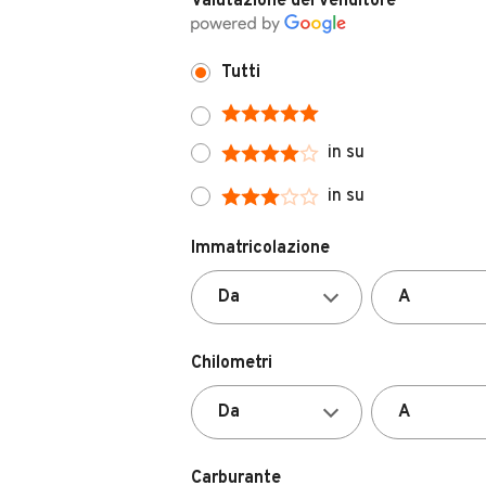
Tutti
in su
in su
Immatricolazione
Chilometri
Carburante