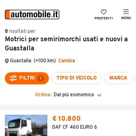
MENU
PREFERITI
CERCA
8
risultati
per
Motrici per semirimorchi usati e nuovi a
VENDI
Auto
Guastalla
MAGAZINE
Auto usate
Guastalla
(+100 km)
Cambia
ACCEDI
Auto Km 0
Auto Nuove
FILTRI
TIPO DI VEICOLO
MARCA
1
Noleggio a lungo termine
Ordina:
Dal più economico
Auto d'epoca
Moto
€ 10.800
Camper
DAF CF 460 EURO 6