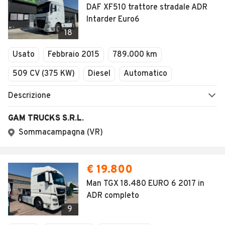
DAF XF510 trattore stradale ADR
Intarder Euro6
18
Usato
Febbraio 2015
789.000 km
509 CV (375 KW)
Diesel
Automatico
Descrizione
GAM TRUCKS S.R.L.
Sommacampagna (VR)
€ 19.800
Man TGX 18.480 EURO 6 2017 in
ADR completo
9