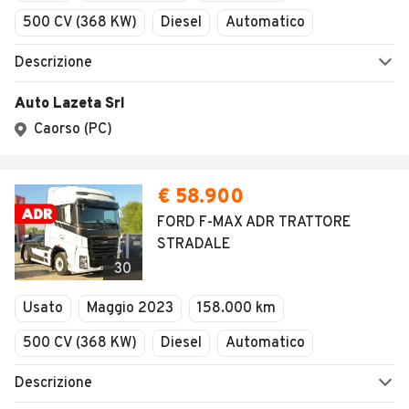
AUTOMOBILE.IT
ESPLORA
Chi Siamo
Annunci per regione
Serve aiuto?
Marche e Modelli
Dati identificativi
Tutte le auto usate
Condizioni generali
Tipi di veicoli
Privacy
Concessionari in Italia
Impostazioni Privacy
Articoli del Magazine
Security
Valutazione auto
AREA BUSINESS
AUTOMOBILE.IT È PARTE