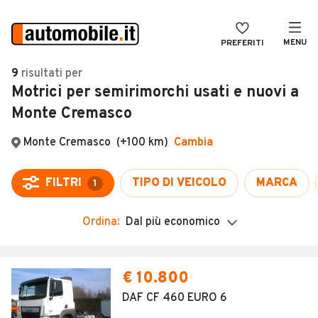
MENU
PREFERITI
CERCA
9
risultati
per
Motrici per semirimorchi usati e nuovi a
VENDI
Auto
Monte Cremasco
MAGAZINE
Auto usate
Monte Cremasco
(+100 km)
Cambia
ACCEDI
Auto Km 0
Auto Nuove
FILTRI
TIPO DI VEICOLO
MARCA
1
Noleggio a lungo termine
Ordina:
Dal più economico
Auto d'epoca
Moto
Camper