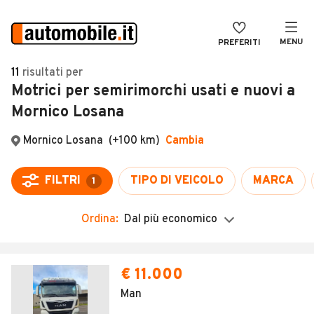
MENU
PREFERITI
CERCA
11
risultati
per
Motrici per semirimorchi usati e nuovi a
VENDI
Auto
Mornico Losana
MAGAZINE
Auto usate
ACCEDI
Auto Km 0
Auto Nuove
Noleggio a lungo termine
Ordina:
Dal più economico
Auto d'epoca
Moto
€ 11.000
Camper
Man