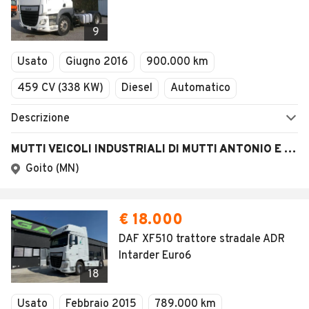
9
Usato
Giugno 2016
900.000 km
459 CV (338 KW)
Diesel
Automatico
Descrizione
MUTTI VEICOLI INDUSTRIALI DI MUTTI ANTONIO E STEFANO S.N.C.
Goito (MN)
€ 18.000
DAF XF510 trattore stradale ADR
Intarder Euro6
18
Usato
Febbraio 2015
789.000 km