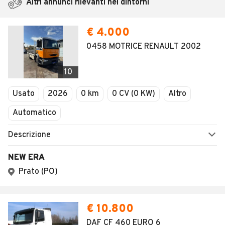
Altri annunci rilevanti nei dintorni
€ 4.000
0458 MOTRICE RENAULT 2002
10
Usato
2026
0 km
0 CV (0 KW)
Altro
Automatico
Descrizione
NEW ERA
Prato (PO)
€ 10.800
DAF CF 460 EURO 6