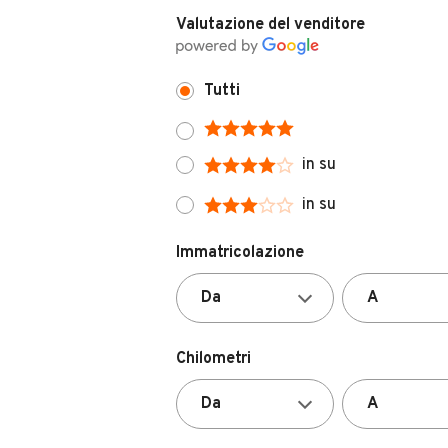
Tutti
in su
in su
Immatricolazione
Chilometri
Carburante