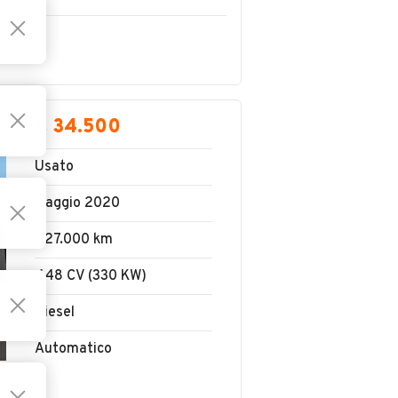
€ 34.500
Usato
Maggio 2020
427.000 km
448 CV (330 KW)
Diesel
Automatico
D