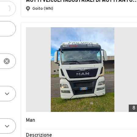
MUTTI VEICOLI INDUSTRIALI DI MUTTI ANTONIO E STE
Goito (MN)
8
Man
Descrizione