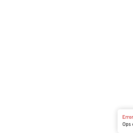
Erro
Ops 
Erro
Ops 